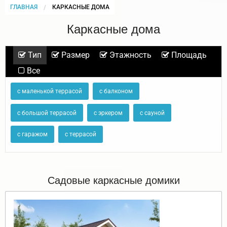
ГЛАВНАЯ
CURRENT:
КАРКАСНЫЕ ДОМА
Каркасные дома
Тип
Размер
Этажность
Площадь
Все
с маленькой террасой
с балконом
с большой террасой
с эркером
с сауной
с гаражом
с террасой
Садовые каркасные домики