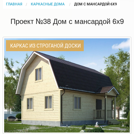
ГЛАВНАЯ
КАРКАСНЫЕ ДОМА
CURRENT:
ДОМ С МАНСАРДОЙ 6Х9
Проект №38 Дом с мансардой 6х9
КАРКАС ИЗ СТРОГАНОЙ ДОСКИ