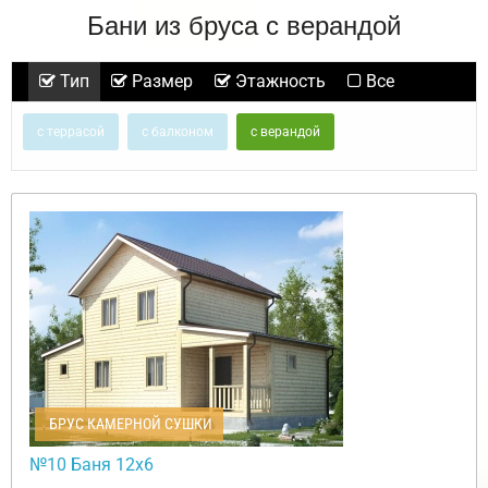
Бани из бруса с верандой
Тип
Размер
Этажность
Все
с террасой
с балконом
с верандой
БРУС КАМЕРНОЙ СУШКИ
№10 Баня 12х6