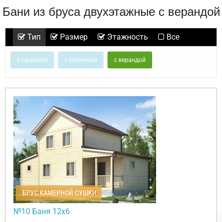
Бани из бруса двухэтажные с верандой
Тип
Размер
Этажность
Все
с террасой
с балконом
с верандой
БРУС КАМЕРНОЙ СУШКИ
№10 Баня 12х6