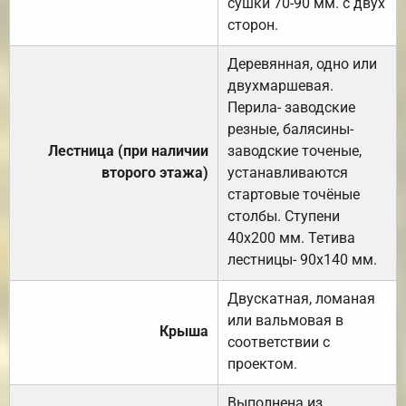
сушки 70-90 мм. с двух
сторон.
Деревянная, одно или
двухмаршевая.
Перила- заводские
резные, балясины-
Лестница (при наличии
заводские точеные,
второго этажа)
устанавливаются
стартовые точёные
столбы. Ступени
40х200 мм. Тетива
лестницы- 90х140 мм.
Двускатная, ломаная
или вальмовая в
Крыша
соответствии с
проектом.
Выполнена из