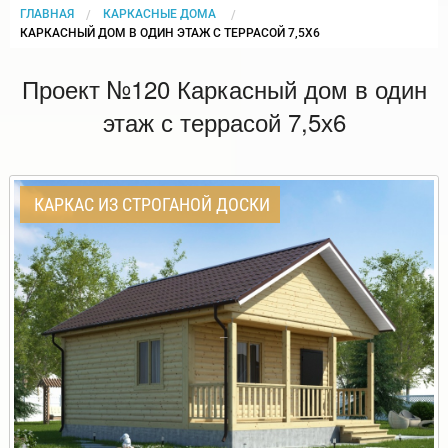
ГЛАВНАЯ
КАРКАСНЫЕ ДОМА
CURRENT:
КАРКАСНЫЙ ДОМ В ОДИН ЭТАЖ С ТЕРРАСОЙ 7,5Х6
Проект №120 Каркасный дом в один
этаж с террасой 7,5х6
КАРКАС ИЗ СТРОГАНОЙ ДОСКИ