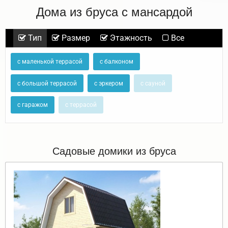
Дома из бруса с мансардой
Тип
Размер
Этажность
Все
с маленькой террасой
с балконом
с большой террасой
с эркером
с сауной
с гаражом
с террасой
Садовые домики из бруса