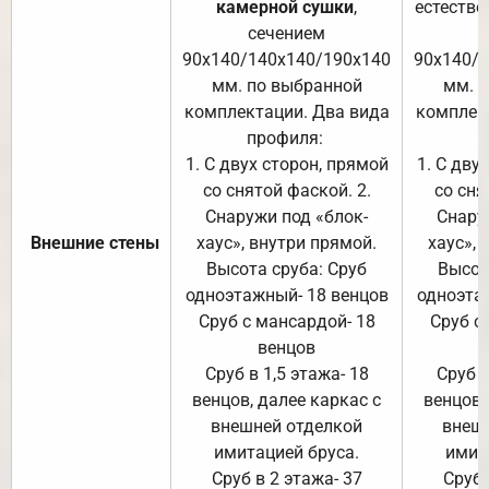
камерной сушки
,
естестве
сечением
с
90х140/140х140/190х140
90х140/
мм. по выбранной
мм. 
комплектации. Два вида
комплек
профиля:
п
1. С двух сторон, прямой
1. С дву
со снятой фаской. 2.
со сня
Снаружи под «блок-
Снару
Внешние стены
хаус», внутри прямой.
хаус», 
Высота сруба: Сруб
Высот
одноэтажный- 18 венцов
одноэта
Сруб с мансардой- 18
Сруб с
венцов
Сруб в 1,5 этажа- 18
Сруб в
венцов, далее каркас с
венцов,
внешней отделкой
внеш
имитацией бруса.
имит
Сруб в 2 этажа- 37
Сруб 