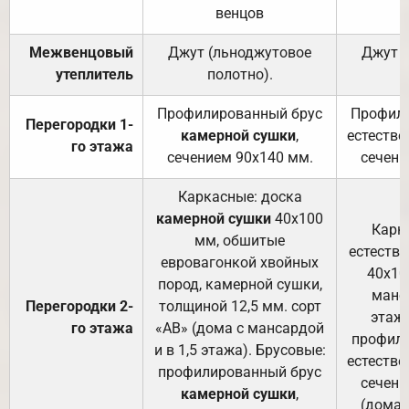
венцов
Межвенцовый
Джут (льноджутовое
Джут 
утеплитель
полотно).
п
Профилированный брус
Профили
Перегородки 1-
камерной сушки
,
естестве
го этажа
сечением 90х140 мм.
сечени
Каркасные: доска
камерной сушки
40х100
Карк
мм, обшитые
естеств
евровагонкой хвойных
40х10
пород, камерной сушки,
манса
Перегородки 2-
толщиной 12,5 мм. сорт
этажа
го этажа
«АВ» (дома с мансардой
профили
и в 1,5 этажа). Брусовые:
естестве
профилированный брус
сечени
камерной сушки
,
(дома 