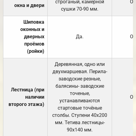
строганый, камерной
От
окна и двери
сушки 70-90 мм.
Шиповка
оконных и
дверных
Да.
От
проёмов
(ройки)
Деревянная, одно или
двухмаршевая. Перила-
заводские резные,
балясины- заводские
Лестница (при
точеные,
наличии
От
устанавливаются
второго этажа)
стартовые точёные
столбы. Ступени 40х200
мм. Тетива лестницы-
90х140 мм.