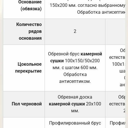
Основание
150х200 мм. согласно выбранному с
(обвязка)
Обработка антисептик
Количество
рядов
2
основания
Обр
Обрезной брус
камерной
естеств
сушки
100х150/50х200
Цокольное
100х15
мм. с шагом 600 мм.
перекрытие
шаг
Обработка
О
антисептиком.
ант
Обрезная доска
Обр
Пол черновой
камерной сушки
20х100
естеств
мм.
2
Профилированный брус
Профили