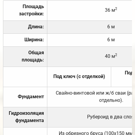
Площадь
2
36 м
застройки:
Длина:
6 м
Ширина:
6 м
Общая
2
40 м
площадь:
Под 
Под ключ (с отделкой)
Свайно-винтовой или ж/б сваи (р
Фундамент
отдельно).
Гидроизоляция
Рубероид в два слоя
фундамента
Из обрезного бруса (100х150 мм.