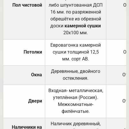
Пол чистовой
либо шпунтованная ДСП
От
16 мм. по разряженной
обрешётке из обрезной
доски
камерной сушки
20х100 мм.
Евровагонка камерной
Потолки
сушки толщиной 12,5
От
мм. сорт АВ.
Деревянные, двойного
Окна
От
остекления.
Входная- металлическая,
утеплённая (Россия).
Двери
От
Межкомнатные-
филёнчатые.
Наличник деревянный,
Наличники на