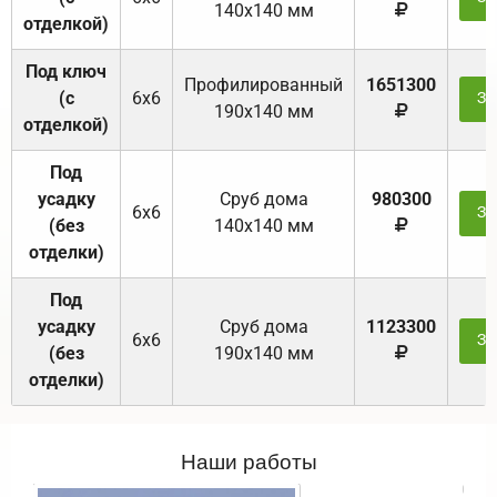
140х140 мм
отделкой)
Под ключ
Профилированный
1651300
(с
6х6
За
190х140 мм
отделкой)
Под
усадку
Cруб дома
980300
6х6
За
(без
140х140 мм
отделки)
Под
усадку
Cруб дома
1123300
6х6
За
(без
190х140 мм
отделки)
Наши работы