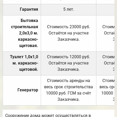
Гарантия
5 лет.
Бытовка
строительная
Стоимость 23000 руб.
Стоимо
2,0х3,0 м.
Остаётся на участке
Остаёт
каркасно-
Заказчика.
З
щитовая.
Туалет 1,0х1,0
Стоимость 12000 руб.
Стоимо
м. каркасно-
Остаётся на участке
Остаёт
щитовой.
Заказчика.
З
Стоимость аренды на
Стоимо
весь срок строительства
весь сро
Генератор
10000 руб. ГСМ за счёт
10000 р
Заказчика.
З
Сооружение дома может осуществляться в