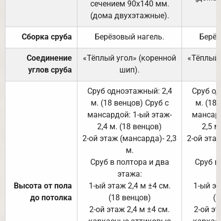
сечением 90х140 мм.
(дома двухэтажные).
Сборка сруба
Берёзовый нагель.
Берёз
Соединение
«Тёплый угол» (коренной
«Тёплый 
углов сруба
шип).
Сруб одноэтажный: 2,4
Сруб од
м. (18 венцов) Сруб с
м. (18
мансардой: 1-ый этаж-
мансард
2,4 м. (18 венцов)
2,5 м
2-ой этаж (мансарда)- 2,3
2-ой этаж
м.
Сруб в полтора и два
Сруб в
этажа:
Высота от пола
1-ый этаж 2,4 м ±4 см.
1-ый эт
до потолка
(18 венцов)
(1
2-ой этаж 2,4 м ±4 см.
2-ой эт