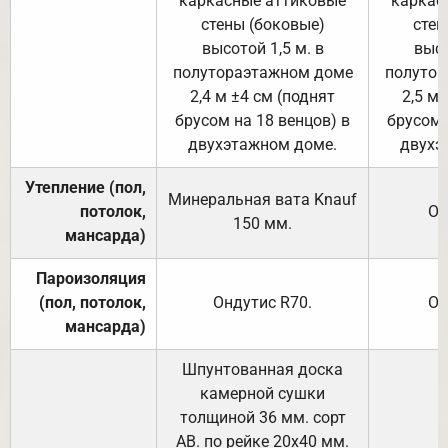
каркасные аттиковые
каркас
стены (боковые)
стен
высотой 1,5 м. в
высо
полутораэтажном доме
полутор
2,4 м ±4 см (поднят
2,5 м 
брусом на 18 венцов) в
брусом 
двухэтажном доме.
двухэ
Утепление (пол,
Минеральная вата
Knauf
потолок,
От
150
мм.
мансарда)
Пароизоляция
(пол, потолок,
Ондутис
R70
.
От
мансарда)
Шпунтованная доска
камерной сушки
толщиной 36 мм. сорт
АВ. по рейке 20х40 мм.