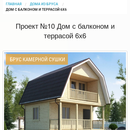
ГЛАВНАЯ
ДОМА ИЗ БРУСА
CURRENT:
ДОМ С БАЛКОНОМ И ТЕРРАСОЙ 6Х6
Проект №10 Дом с балконом и
террасой 6х6
БРУС КАМЕРНОЙ СУШКИ