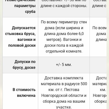
параметры
длине с каждой стороны.
длине с 
сруба
По всему периметру стен
Допускается
дома (если ширина и
По всему
стыковка бруса,
длина дома более 6,0
дома (
вагонки и
метров). Вагонки и
длина 
половой доски
доски пола в каждой
отдельной комнате.
Допуски по
+/- 5 мм.
брусу, доске
Доставка комплекта
Достав
материала в радиусе 500
материал
В стоимость
км. от г. Пестова
км. 
включена
Новгородской области и
Новгоро
сборка дома на вашем
сборка
участке.