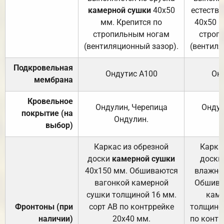
камерной сушки
40х50
естеств
мм. Крепится по
40х50 м
стропильным ногам
строп
(вентиляционный зазор).
(вентиля
Подкровельная
Ондутис А100
Он
мембрана
Кровельное
Ондулин, Черепица
Ондул
покрытие (на
Ондулин.
выбор)
Каркас из обрезной
Карка
доски
камерной сушки
доски
40х150 мм. Обшиваются
влажно
вагонкой камерной
Обшива
сушки толщиной 16 мм.
каме
Фронтоны (при
сорт АВ по контррейке
толщиной
наличии)
20х40 мм.
по контр