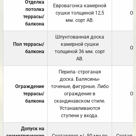
Отделка
Евровагонка камерной
потолка
сушки толщиной 12,5
От
террасы/
мм. сорт АВ.
балкона
Шпунтованная доска
Пол террасы/
камерной сушки
От
балкона
толщиной 36 мм. сорт
АВ.
Перила- строганая
доска. Балясины-
Ограждение
точеные, фигурные. Либо
террасы/
ограждение в
От
балкона
скандинавском стиле.
Устанавливаются
ступени у входа.
Допуск на
геометрические
Составляет +/- 50 мм по
Составля