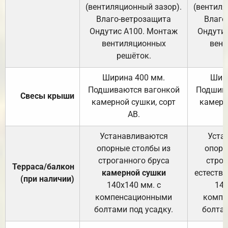
(вентиляционный зазор).
(вентиля
Влаго-ветрозащита
Влаго
Ондутис А100. Монтаж
Ондути
вентиляционных
вент
решёток.
Ширина 400 мм.
Шир
Подшиваются вагонкой
Подшива
Свесы крыши
камерной сушки, сорт
камерн
АВ.
Устанавливаются
Уста
опорные столбы из
опорн
строганного бруса
строг
Терраса/балкон
камерной сушки
естеств
(при наличии)
140х140 мм. с
140
компенсационными
компе
болтами под усадку.
болтам