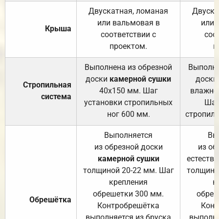
Двускатная, ломаная
Двуска
или вальмовая в
или 
Крыша
соответствии с
соо
проектом.
п
Выполнена из обрезной
Выполне
доски
камерной сушки
доски
Стропильная
40х150 мм. Шаг
влажно
система
установки стропильных
Шаг
ног 600 мм.
стропиль
Выполняется
Вы
из обрезной доски
из об
камерной сушки
естеств
толщиной 20-22 мм. Шаг
толщино
крепления
к
обрешетки 300 мм.
обреш
Обрешётка
Контробрешётка
Конт
выполняется из бруска
выполня