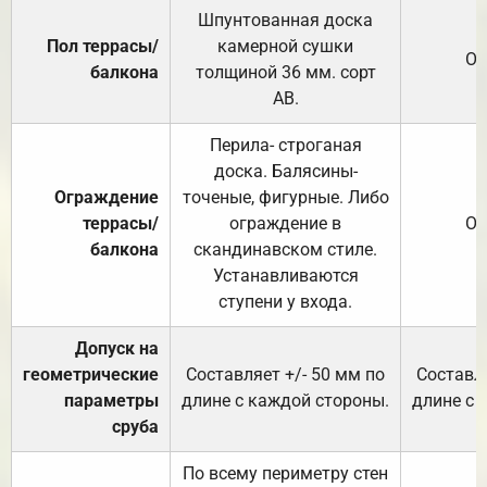
Шпунтованная доска
Пол террасы/
камерной сушки
От
балкона
толщиной 36 мм. сорт
АВ.
Перила- строганая
доска. Балясины-
Ограждение
точеные, фигурные. Либо
террасы/
ограждение в
От
балкона
скандинавском стиле.
Устанавливаются
ступени у входа.
Допуск на
геометрические
Составляет +/- 50 мм по
Составля
параметры
длине с каждой стороны.
длине с 
сруба
По всему периметру стен