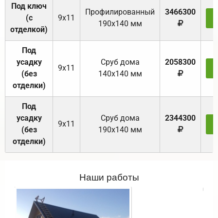
Под ключ
Профилированный
3466300
(с
9х11
З
190х140 мм
отделкой)
Под
усадку
Cруб дома
2058300
9х11
З
(без
140х140 мм
отделки)
Под
усадку
Cруб дома
2344300
9х11
З
(без
190х140 мм
отделки)
Наши работы