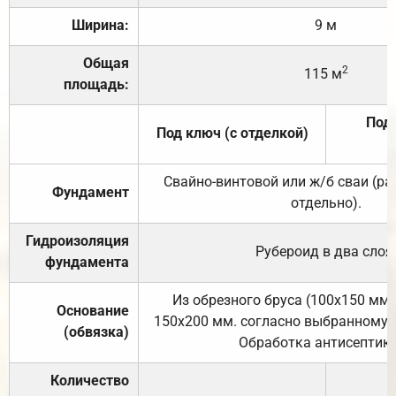
Ширина:
9 м
Общая
2
115 м
площадь:
Под 
Под ключ (с отделкой)
Свайно-винтовой или ж/б сваи (р
Фундамент
отдельно).
Гидроизоляция
Рубероид в два слоя
фундамента
Из обрезного бруса (100х150 мм.
Основание
150х200 мм. согласно выбранному с
(обвязка)
Обработка антисептик
Количество