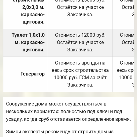
2,0х3,0 м.
Остаётся на участке
Остаёт
каркасно-
Заказчика.
З
щитовая.
Туалет 1,0х1,0
Стоимость 12000 руб.
Стоимо
м. каркасно-
Остаётся на участке
Остаёт
щитовой.
Заказчика.
З
Стоимость аренды на
Стоимо
весь срок строительства
весь сро
Генератор
10000 руб. ГСМ за счёт
10000 р
Заказчика.
З
Сооружение дома может осуществляться в
нескольких вариантах: полностью под ключ и под
усадку, когда сруб отстаивается определенное время.
Зимой эксперты рекомендуют строить дом из