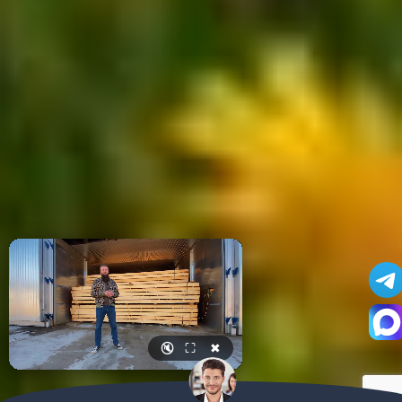
🔇
⛶
✖