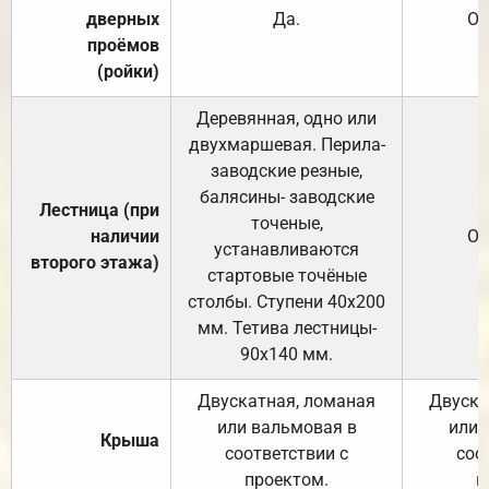
дверных
Да.
От
проёмов
(ройки)
Деревянная, одно или
двухмаршевая. Перила-
заводские резные,
балясины- заводские
Лестница (при
точеные,
наличии
От
устанавливаются
второго этажа)
стартовые точёные
столбы. Ступени 40х200
мм. Тетива лестницы-
90х140 мм.
Двускатная, ломаная
Двуска
или вальмовая в
или 
Крыша
соответствии с
соо
проектом.
п