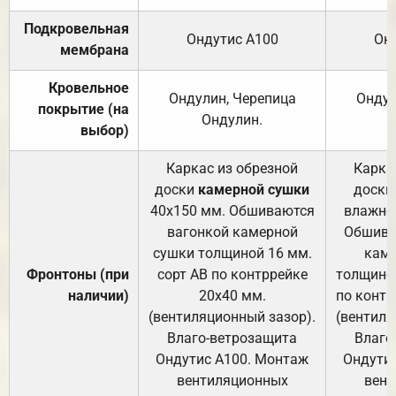
Подкровельная
Ондутис А100
Он
мембрана
Кровельное
Ондулин, Черепица
Ондул
покрытие (на
Ондулин.
выбор)
Каркас из обрезной
Карка
доски
камерной сушки
доски
40х150 мм. Обшиваются
влажно
вагонкой камерной
Обшива
сушки толщиной 16 мм.
каме
Фронтоны (при
сорт АВ по контррейке
толщиной
наличии)
20х40 мм.
по контр
(вентиляционный зазор).
(вентиля
Влаго-ветрозащита
Влаго
Ондутис А100. Монтаж
Ондути
вентиляционных
вент