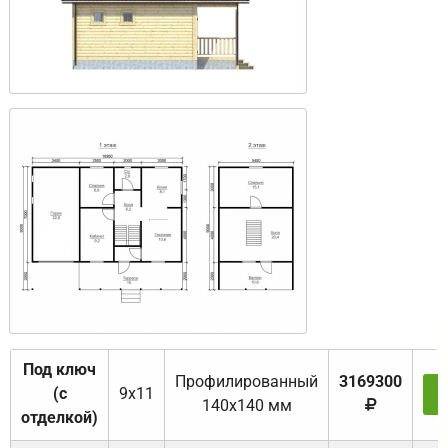
Под ключ
Профилированный
3169300
(с
9х11
З
140х140 мм
отделкой)