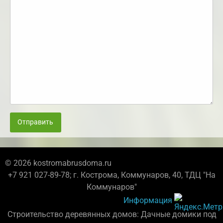
Отправить
© 2026 kostromabrusdoma.ru
+7 921 027-89-78; г. Кострома, Коммунаров, 40, ТДЦ "На
Коммунаров"
Информация
Строительство деревянных домов: Дачные домики под