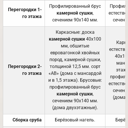
Профилированный брус
Профили
Перегородки 1-
камерной сушки
,
естестве
го этажа
сечением 90х140 мм.
сечени
Каркасные: доска
камерной сушки
40х100
Карк
мм, обшитые
естеств
евровагонкой хвойных
40х10
пород, камерной сушки,
манса
Перегородки 2-
толщиной 12,5 мм. сорт
этажа
го этажа
«АВ» (дома с мансардой
профили
и в 1,5 этажа). Брусовые:
естестве
профилированный брус
сечени
камерной сушки
,
(дома 
сечением 90х140 мм.
(дома двухэтажные).
Сборка сруба
Берёзовый нагель.
Берёз