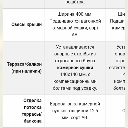
решёток.
Ширина 400 мм.
Шир
Подшиваются вагонкой
Подшива
Свесы крыши
камерной сушки, сорт
камерн
АВ.
Устанавливаются
Уста
опорные столбы из
опорн
строганного бруса
строг
Терраса/балкон
камерной сушки
естеств
(при наличии)
140х140 мм. с
140
компенсационными
компе
болтами под усадку.
болтам
Отделка
Евровагонка камерной
потолка
сушки толщиной 12,5
От
террасы/
мм. сорт АВ.
балкона