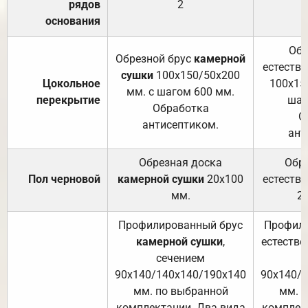
рядов
2
основания
Обр
Обрезной брус
камерной
естеств
сушки
100х150/50х200
Цокольное
100х15
мм. с шагом 600 мм.
перекрытие
шаг
Обработка
О
антисептиком.
ант
Обрезная доска
Обр
Пол черновой
камерной сушки
20х100
естеств
мм.
2
Профилированный брус
Профили
камерной сушки
,
естестве
сечением
с
90х140/140х140/190х140
90х140/
мм. по выбранной
мм. 
комплектации. Два вида
комплек