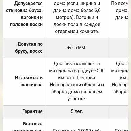
Допускается
дома (если ширина и
По всему
стыковка бруса,
длина дома более 6,0
дома (
вагонки и
метров). Вагонки и
длина 
половой доски
доски пола в каждой
отдельной комнате.
Допуски по
+/- 5 мм.
брусу, доске
Доставка комплекта
Достав
материала в радиусе 500
материал
В стоимость
км. от г. Пестова
км. 
включена
Новгородской области и
Новгоро
сборка дома на вашем
сборка
участке.
Гарантия
5 лет.
Бытовка
строительная
Стоимость 23000 руб.
Стоимо