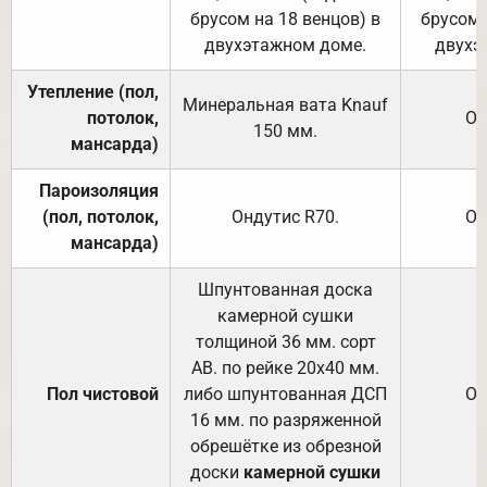
брусом на 18 венцов) в
брусом 
двухэтажном доме.
двухэ
Утепление (пол,
Минеральная вата
Knauf
потолок,
От
150
мм.
мансарда)
Пароизоляция
(пол, потолок,
Ондутис
R70
.
От
мансарда)
Шпунтованная доска
камерной сушки
толщиной 36 мм. сорт
АВ. по рейке 20х40 мм.
Пол чистовой
либо шпунтованная ДСП
От
16 мм. по разряженной
обрешётке из обрезной
доски
камерной сушки