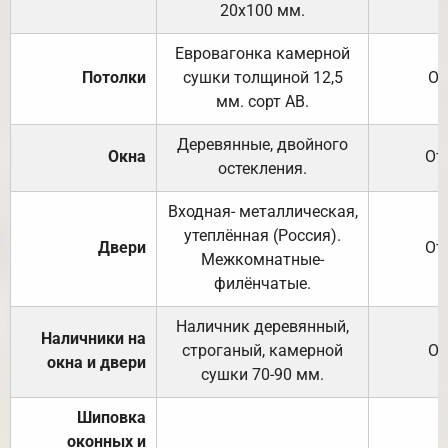
20х100 мм.
Евровагонка камерной
Потолки
сушки толщиной 12,5
От
мм. сорт АВ.
Деревянные, двойного
Окна
От
остекления.
Входная- металлическая,
утеплённая (Россия).
Двери
От
Межкомнатные-
филёнчатые.
Наличник деревянный,
Наличники на
строганый, камерной
От
окна и двери
сушки 70-90 мм.
Шиповка
оконных и