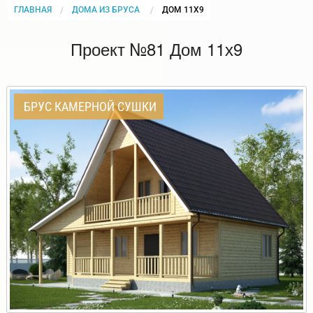
ГЛАВНАЯ
ДОМА ИЗ БРУСА
CURRENT:
ДОМ 11Х9
Проект №81 Дом 11х9
БРУС КАМЕРНОЙ СУШКИ