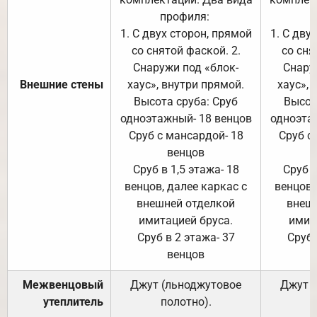
профиля:
п
1. С двух сторон, прямой
1. С дву
со снятой фаской. 2.
со сня
Снаружи под «блок-
Снару
Внешние стены
хаус», внутри прямой.
хаус», 
Высота сруба: Сруб
Высот
одноэтажный- 18 венцов
одноэта
Сруб с мансардой- 18
Сруб с
венцов
Сруб в 1,5 этажа- 18
Сруб в
венцов, далее каркас с
венцов,
внешней отделкой
внеш
имитацией бруса.
имит
Сруб в 2 этажа- 37
Сруб 
венцов
Межвенцовый
Джут (льноджутовое
Джут 
утеплитель
полотно).
п