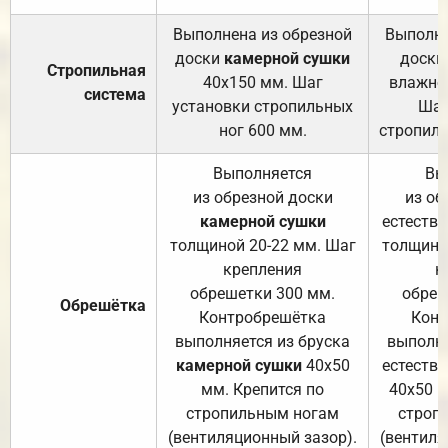
Выполнена из обрезной
Выполне
доски
камерной сушки
доски
Стропильная
40х150 мм. Шаг
влажно
система
установки стропильных
Шаг
ног 600 мм.
стропиль
Выполняется
Вы
из обрезной доски
из об
камерной сушки
естеств
толщиной 20-22 мм. Шаг
толщино
крепления
к
обрешетки 300 мм.
обреш
Обрешётка
Контробрешётка
Конт
выполняется из бруска
выполня
камерной сушки
40х50
естеств
мм. Крепится по
40х50 м
стропильным ногам
строп
(вентиляционный зазор).
(вентиля