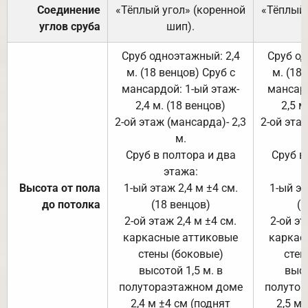
Соединение
«Тёплый угол» (коренной
«Тёплый 
углов сруба
шип).
Сруб одноэтажный: 2,4
Сруб од
м. (18 венцов) Сруб с
м. (18
мансардой: 1-ый этаж-
мансард
2,4 м. (18 венцов)
2,5 м
2-ой этаж (мансарда)- 2,3
2-ой этаж
м.
Сруб в полтора и два
Сруб в
этажа:
Высота от пола
1-ый этаж 2,4 м ±4 см.
1-ый эт
до потолка
(18 венцов)
(1
2-ой этаж 2,4 м ±4 см.
2-ой эт
каркасные аттиковые
каркас
стены (боковые)
стен
высотой 1,5 м. в
высо
полутораэтажном доме
полутор
2,4 м ±4 см (поднят
2,5 м 