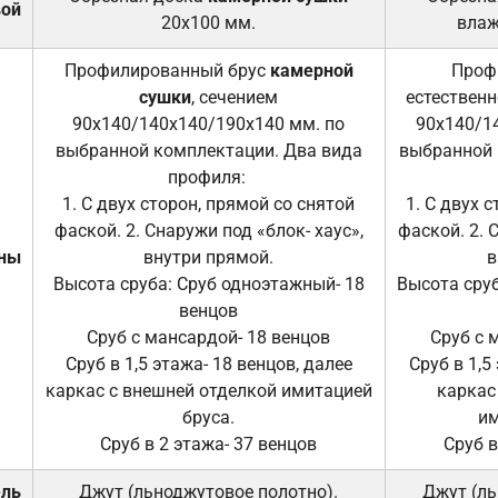
вой
20х100 мм.
влаж
Профилированный брус
камерной
Проф
сушки
, сечением
естественн
90х140/140х140/190х140 мм. по
90х140/1
выбранной комплектации. Два вида
выбранной 
профиля:
1. С двух сторон, прямой со снятой
1. С двух 
фаской. 2. Снаружи под «блок- хаус»,
фаской. 2. 
ены
внутри прямой.
в
Высота сруба: Сруб одноэтажный- 18
Высота сруб
венцов
Сруб с мансардой- 18 венцов
Сруб с 
Сруб в 1,5 этажа- 18 венцов, далее
Сруб в 1,5
каркас с внешней отделкой имитацией
каркас
бруса.
им
Сруб в 2 этажа- 37 венцов
Сруб в
ель
Джут (льноджутовое полотно).
Джут (ль