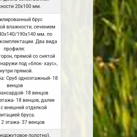
ности 20х100 мм.
илированный брус
ой влажности, сечением
40х140/190х140 мм. по
комплектации. Два вида
профиля:
сторон, прямой со снятой
Снаружи под «блок- хаус»,
нутри прямой.
а: Сруб одноэтажный- 18
венцов
мансардой- 18 венцов
 этажа- 18 венцов, далее
 с внешней отделкой
итацией бруса.
 2 этажа- 37 венцов
ноджутовое полотно).