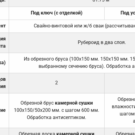
Под ключ (с отделкой)
Под у
нт
Свайно-винтовой или ж/б сваи (рассчитыва
ция
Рубероид в два слоя.
та
Из обрезного бруса (100х150 мм. 150х150 мм. 1
ка)
выбранному сечению бруса). Обработка а
дов
2
ния
Обрезно
Обрезной брус
камерной сушки
влажности
тие
100х150/50х200 мм. с шагом 600 мм.
шагом
Обработка антисептиком.
Обрезная доска
камерной сушки
Обрезна