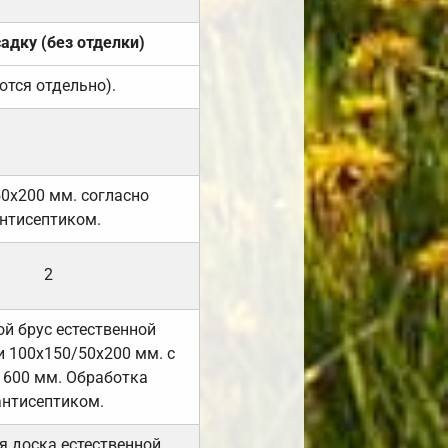
садку (без отделки)
ются отдельно).
50х200 мм. согласно
нтисептиком.
2
й брус естественной
 100х150/50х200 мм. с
 600 мм. Обработка
антисептиком.
я доска естественной