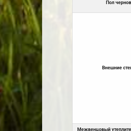
Пол черно
Внешние ст
Межвенцовый утеплит