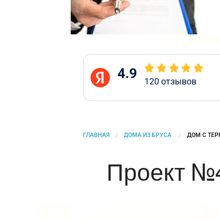
4.9
120
отзывов
ГЛАВНАЯ
ДОМА ИЗ БРУСА
CURRENT:
ДОМ С ТЕР
Проект №4