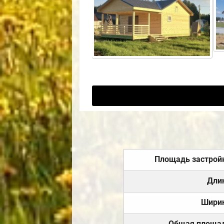
Площадь застрой
Дли
Шири
Общая площа