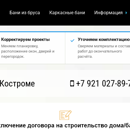
а
Бани из бруса
Каркасные бани
Информация
Корректируем проекты
Уточняем комплектацию
Меняем планировку,
Сверяем материалы и состав
расположение окон, дверей и
работ до окончательного
перегородок.
расчёта.
 Костроме
+7 921 027-89-