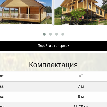
Перейти в галерею
Комплектация
2
ки:
м
на:
7 м
на:
8 м
2
дь:
81.75 м