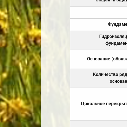
Фундаме
Гидроизоля
фундамен
Основание (обвяз
Количество ря
основа
Цокольное перекры