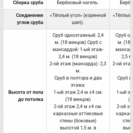
Сборка сруба
Берёзовый нагель.
Берёз
Соединение
«Тёплый угол» (коренной
«Тёплый 
углов сруба
шип).
Сруб одноэтажный: 2,4
Сруб од
м. (18 венцов) Сруб с
м. (18
мансардой: 1-ый этаж-
мансард
2,4 м. (18 венцов)
2,5 м
2-ой этаж (мансарда)- 2,3
2-ой этаж
м.
Сруб в полтора и два
Сруб в
этажа:
Высота от пола
1-ый этаж 2,4 м ±4 см.
1-ый эт
до потолка
(18 венцов)
(1
2-ой этаж 2,4 м ±4 см.
2-ой эт
каркасные аттиковые
каркас
стены (боковые)
стен
высотой 1,5 м. в
высо