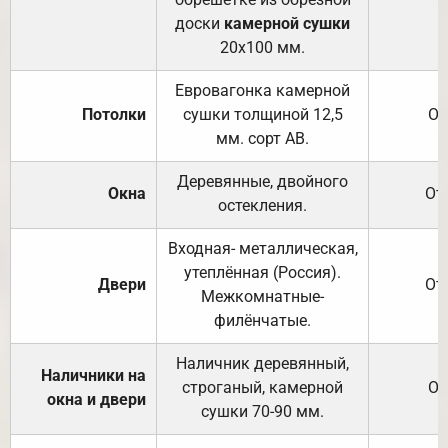
доски
камерной сушки
20х100 мм.
Евровагонка камерной
Потолки
сушки толщиной 12,5
От
мм. сорт АВ.
Деревянные, двойного
Окна
От
остекления.
Входная- металлическая,
утеплённая (Россия).
Двери
От
Межкомнатные-
филёнчатые.
Наличник деревянный,
Наличники на
строганый, камерной
От
окна и двери
сушки 70-90 мм.