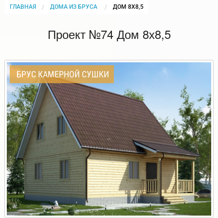
ГЛАВНАЯ
ДОМА ИЗ БРУСА
CURRENT:
ДОМ 8Х8,5
Проект №74 Дом 8х8,5
БРУС КАМЕРНОЙ СУШКИ