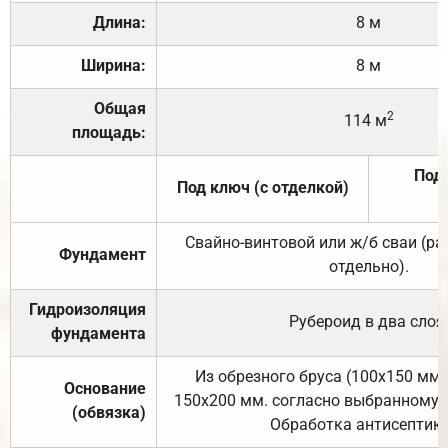
Длина:
8 м
Ширина:
8 м
Общая
2
114 м
площадь:
Под 
Под ключ (с отделкой)
Свайно-винтовой или ж/б сваи (р
Фундамент
отдельно).
Гидроизоляция
Рубероид в два слоя
фундамента
Из обрезного бруса (100х150 мм.
Основание
150х200 мм. согласно выбранному с
(обвязка)
Обработка антисептик