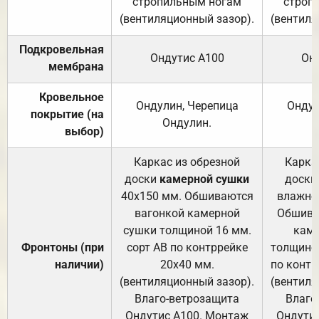
стропильным ногам
строп
(вентиляционный зазор).
(вентиля
Подкровельная
Ондутис А100
Он
мембрана
Кровельное
Ондулин, Черепица
Ондул
покрытие (на
Ондулин.
выбор)
Каркас из обрезной
Карка
доски
камерной сушки
доски
40х150 мм. Обшиваются
влажно
вагонкой камерной
Обшива
сушки толщиной 16 мм.
каме
Фронтоны (при
сорт АВ по контррейке
толщиной
наличии)
20х40 мм.
по контр
(вентиляционный зазор).
(вентиля
Влаго-ветрозащита
Влаго
Ондутис А100. Монтаж
Ондути