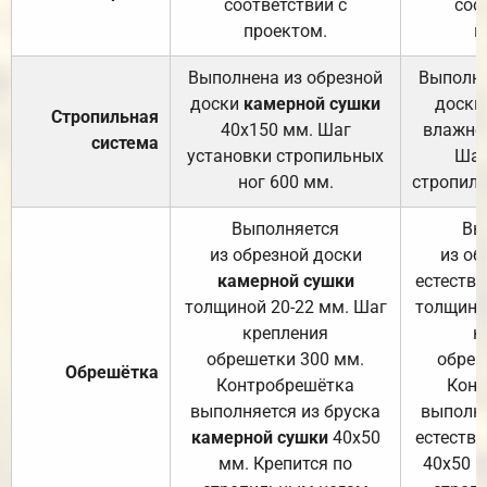
соответствии с
соо
проектом.
п
Выполнена из обрезной
Выполне
доски
камерной сушки
доски
Стропильная
40х150 мм. Шаг
влажно
система
установки стропильных
Шаг
ног 600 мм.
стропиль
Выполняется
Вы
из обрезной доски
из об
камерной сушки
естеств
толщиной 20-22 мм. Шаг
толщино
крепления
к
обрешетки 300 мм.
обреш
Обрешётка
Контробрешётка
Конт
выполняется из бруска
выполня
камерной сушки
40х50
естеств
мм. Крепится по
40х50 м