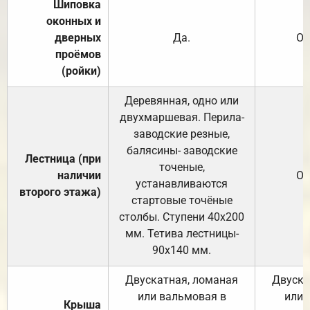
Шиповка
оконных и
дверных
Да.
От
проёмов
(ройки)
Деревянная, одно или
двухмаршевая. Перила-
заводские резные,
балясины- заводские
Лестница (при
точеные,
наличии
От
устанавливаются
второго этажа)
стартовые точёные
столбы. Ступени 40х200
мм. Тетива лестницы-
90х140 мм.
Двускатная, ломаная
Двуска
или вальмовая в
или 
Крыша