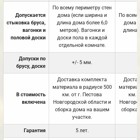
По всему периметру стен
Допускается
дома (если ширина и
По всему
стыковка бруса,
длина дома более 6,0
дома (
вагонки и
метров). Вагонки и
длина 
половой доски
доски пола в каждой
отдельной комнате.
Допуски по
+/- 5 мм.
брусу, доске
Доставка комплекта
Достав
материала в радиусе 500
материал
В стоимость
км. от г. Пестова
км. 
включена
Новгородской области и
Новгоро
сборка дома на вашем
сборка
участке.
Гарантия
5 лет.