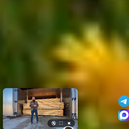
🔇
⛶
✖