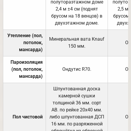
полутораэтажном доме
полутор
2,4 м ±4 см (поднят
2,5 м 
брусом на 18 венцов) в
брусом 
двухэтажном доме.
двухэ
Утепление (пол,
Минеральная вата
Knauf
потолок,
От
150
мм.
мансарда)
Пароизоляция
(пол, потолок,
Ондутис
R70
.
От
мансарда)
Шпунтованная доска
камерной сушки
толщиной 36 мм. сорт
АВ. по рейке 20х40 мм.
Пол чистовой
либо шпунтованная ДСП
От
16 мм. по разряженной
обрешётке из обрезной