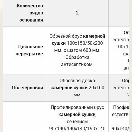
Количество
рядов
2
основания
Обр
Обрезной брус
камерной
естеств
сушки
100х150/50х200
Цокольное
100х15
мм. с шагом 600 мм.
перекрытие
шаг
Обработка
О
антисептиком.
ант
Обрезная доска
Обр
Пол черновой
камерной сушки
20х100
естеств
мм.
2
Профилированный брус
Профили
камерной сушки
,
естестве
сечением
с
90х140/140х140/190х140
90х140/