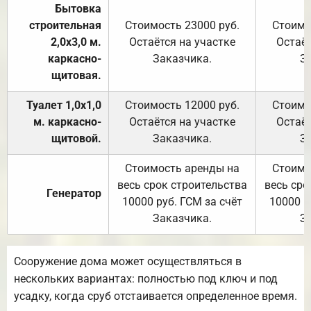
Бытовка
строительная
Стоимость 23000 руб.
Стоимо
2,0х3,0 м.
Остаётся на участке
Остаёт
каркасно-
Заказчика.
З
щитовая.
Туалет 1,0х1,0
Стоимость 12000 руб.
Стоимо
м. каркасно-
Остаётся на участке
Остаёт
щитовой.
Заказчика.
З
Стоимость аренды на
Стоимо
весь срок строительства
весь сро
Генератор
10000 руб. ГСМ за счёт
10000 р
Заказчика.
З
Сооружение дома может осуществляться в
нескольких вариантах: полностью под ключ и под
усадку, когда сруб отстаивается определенное время.