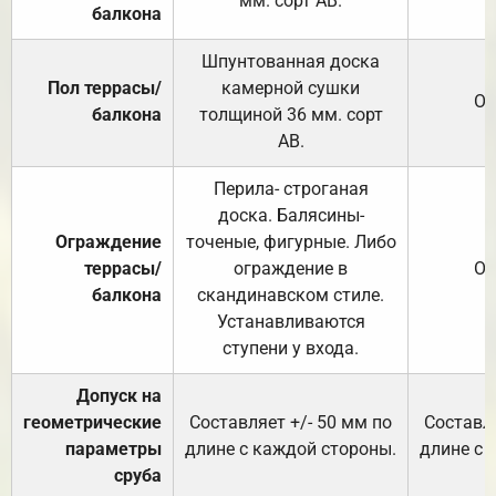
мм. сорт АВ.
балкона
Шпунтованная доска
Пол террасы/
камерной сушки
От
балкона
толщиной 36 мм. сорт
АВ.
Перила- строганая
доска. Балясины-
Ограждение
точеные, фигурные. Либо
террасы/
ограждение в
От
балкона
скандинавском стиле.
Устанавливаются
ступени у входа.
Допуск на
геометрические
Составляет +/- 50 мм по
Составля
параметры
длине с каждой стороны.
длине с 
сруба