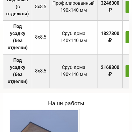
Профилированный
3246300
(с
8х8,5
190х140 мм
отделкой)
Под
усадку
Cруб дома
1827300
8х8,5
(без
140х140 мм
отделки)
Под
усадку
Cруб дома
2168300
8х8,5
(без
190х140 мм
отделки)
Наши работы