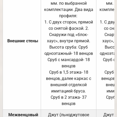
мм. по выбранной
мм. 
комплектации. Два вида
комплек
профиля:
п
1. С двух сторон, прямой
1. С дву
со снятой фаской. 2.
со сня
Снаружи под «блок-
Снару
Внешние стены
хаус», внутри прямой.
хаус», 
Высота сруба: Сруб
Высот
одноэтажный- 18 венцов
одноэта
Сруб с мансардой- 18
Сруб с
венцов
Сруб в 1,5 этажа- 18
Сруб в
венцов, далее каркас с
венцов,
внешней отделкой
внеш
имитацией бруса.
имит
Сруб в 2 этажа- 37
Сруб 
венцов
Межвенцовый
Джут (льноджутовое
Джут 