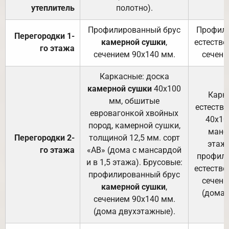
утеплитель
полотно).
п
Профилированный брус
Профили
Перегородки 1-
камерной сушки
,
естестве
го этажа
сечением 90х140 мм.
сечени
Каркасные: доска
камерной сушки
40х100
Карк
мм, обшитые
естеств
евровагонкой хвойных
40х10
пород, камерной сушки,
манса
Перегородки 2-
толщиной 12,5 мм. сорт
этажа
го этажа
«АВ» (дома с мансардой
профили
и в 1,5 этажа). Брусовые:
естестве
профилированный брус
сечени
камерной сушки
,
(дома 
сечением 90х140 мм.
(дома двухэтажные).