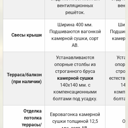
вентиляционных
вент
решёток.
Ширина 400 мм.
Шир
Подшиваются вагонкой
Подшива
Свесы крыши
камерной сушки, сорт
камерн
АВ.
Устанавливаются
Уста
опорные столбы из
опорн
строганного бруса
строг
Терраса/балкон
камерной сушки
естеств
(при наличии)
140х140 мм. с
140
компенсационными
компе
болтами под усадку.
болтам
Отделка
Евровагонка камерной
потолка
сушки толщиной 12,5
От
террасы/