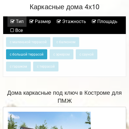
Каркасные дома 4х10
Тип
Размер
Этажность
Площадь
Все
с маленькой террасой
с балконом
с большой террасой
с эркером
с сауной
с гаражом
с террасой
Дома каркасные под ключ в Костроме для
ПМЖ