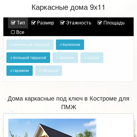
Каркасные дома 9х11
Тип
Размер
Этажность
Площадь
Все
с маленькой террасой
с балконом
с большой террасой
с эркером
с сауной
с гаражом
с террасой
Дома каркасные под ключ в Костроме для
ПМЖ