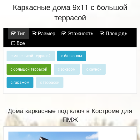
Каркасные дома 9х11 с большой
террасой
Тип
Размер
Этажность
Площадь
Все
с маленькой террасой
с балконом
с большой террасой
с эркером
с сауной
с гаражом
с террасой
Дома каркасные под ключ в Костроме для
ПМЖ