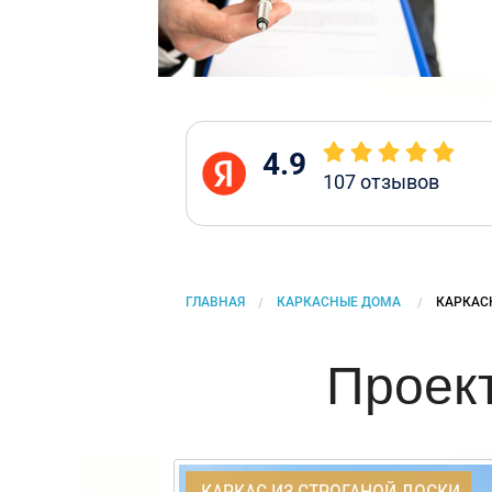
4.9
107
отзывов
ГЛАВНАЯ
КАРКАСНЫЕ ДОМА
CURRENT
КАРКАС
Проек
КАРКАС ИЗ СТРОГАНОЙ ДОСКИ