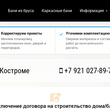
а
Бани из бруса
Каркасные бани
Информация
Корректируем проекты
Уточняем комплектацию
Меняем планировку,
Сверяем материалы и состав
расположение окон, дверей и
работ до окончательного
перегородок.
расчёта.
 Костроме
+7 921 027-89-