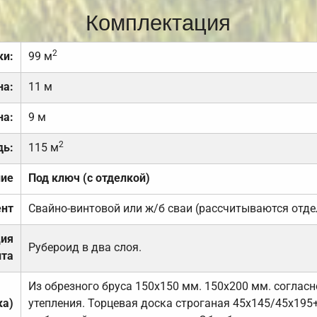
Комплектация
2
ки:
99 м
на:
11 м
на:
9 м
2
дь:
115 м
ние
Под ключ (с отделкой)
нт
Свайно-винтовой или ж/б сваи (рассчитываются отде
ция
Рубероид в два слоя.
та
Из обрезного бруса 150х150 мм. 150х200 мм. соглас
ка)
утепления. Торцевая доска строганая 45х145/45х195+