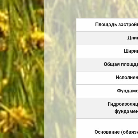
Площадь застрой
Дли
Шири
Общая площа
Исполне
Фундаме
Гидроизоля
фундамен
Основание (обвяз