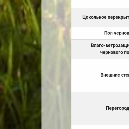
Цокольное перекры
Пол черно
Влаго-ветрозащ
чернового п
Внешние ст
Перегоро