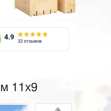
4.9
32
отзывов
м 11х9