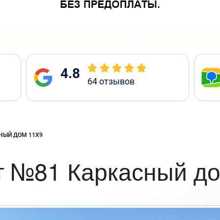
4.8
64
отзывов
:
НЫЙ ДОМ 11Х9
т №81 Каркасный до