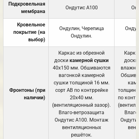
Подкровельная
Ондутис А100
Он
мембрана
Кровельное
Ондулин, Черепица
Ондул
покрытие (на
Ондулин.
выбор)
Каркас из обрезной
Карка
доски
камерной сушки
доски
40х150 мм. Обшиваются
влажно
вагонкой камерной
Обшива
сушки толщиной 16 мм.
каме
Фронтоны (при
сорт АВ по контррейке
толщиной
наличии)
20х40 мм.
по контр
(вентиляционный зазор).
(вентиля
Влаго-ветрозащита
Влаго
Ондутис А100. Монтаж
Ондути
вентиляционных
вент
решёток.