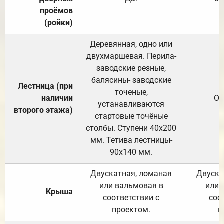
проёмов
(ройки)
Деревянная, одно или
двухмаршевая. Перила-
заводские резные,
балясины- заводские
Лестница (при
точеные,
наличии
От
устанавливаются
второго этажа)
стартовые точёные
столбы. Ступени 40х200
мм. Тетива лестницы-
90х140 мм.
Двускатная, ломаная
Двуска
или вальмовая в
или 
Крыша
соответствии с
соо
проектом.
п