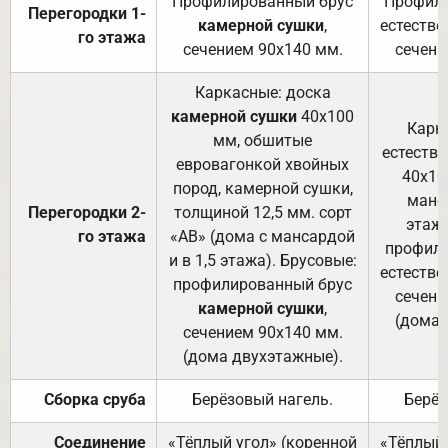
Профилированный брус
Профили
Перегородки 1-
камерной сушки
,
естестве
го этажа
сечением 90х140 мм.
сечени
Каркасные: доска
камерной сушки
40х100
Карк
мм, обшитые
естеств
евровагонкой хвойных
40х10
пород, камерной сушки,
манса
Перегородки 2-
толщиной 12,5 мм. сорт
этажа
го этажа
«АВ» (дома с мансардой
профили
и в 1,5 этажа). Брусовые:
естестве
профилированный брус
сечени
камерной сушки
,
(дома 
сечением 90х140 мм.
(дома двухэтажные).
Сборка сруба
Берёзовый нагель.
Берёз
Соединение
«Тёплый угол» (коренной
«Тёплый 