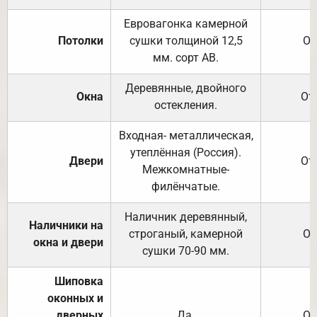
Евровагонка камерной
Потолки
сушки толщиной 12,5
От
мм. сорт АВ.
Деревянные, двойного
Окна
От
остекления.
Входная- металлическая,
утеплённая (Россия).
Двери
От
Межкомнатные-
филёнчатые.
Наличник деревянный,
Наличники на
строганый, камерной
От
окна и двери
сушки 70-90 мм.
Шиповка
оконных и
дверных
Да.
От