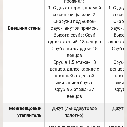
профиля:
п
1. С двух сторон, прямой
1. С дву
со снятой фаской. 2.
со сня
Снаружи под «блок-
Снару
Внешние стены
хаус», внутри прямой.
хаус», 
Высота сруба: Сруб
Высот
одноэтажный- 18 венцов
одноэта
Сруб с мансардой- 18
Сруб с
венцов
Сруб в 1,5 этажа- 18
Сруб в
венцов, далее каркас с
венцов,
внешней отделкой
внеш
имитацией бруса.
имит
Сруб в 2 этажа- 37
Сруб 
венцов
Межвенцовый
Джут (льноджутовое
Джут 
утеплитель
полотно).
п