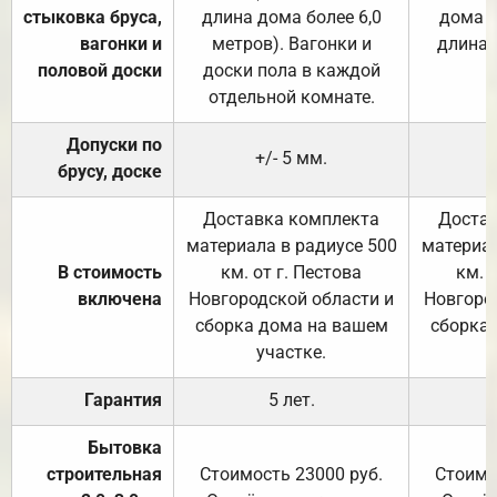
стыковка бруса,
длина дома более 6,0
дома (
вагонки и
метров). Вагонки и
длина 
половой доски
доски пола в каждой
отдельной комнате.
Допуски по
+/- 5 мм.
брусу, доске
Доставка комплекта
Достав
материала в радиусе 500
материал
В стоимость
км. от г. Пестова
км. 
включена
Новгородской области и
Новгоро
сборка дома на вашем
сборка
участке.
Гарантия
5 лет.
Бытовка
строительная
Стоимость 23000 руб.
Стоимо