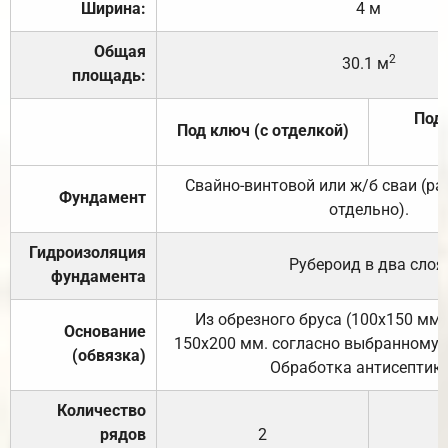
Ширина:
4 м
Общая
2
30.1 м
площадь:
Под 
Под ключ (с отделкой)
Свайно-винтовой или ж/б сваи (р
Фундамент
отдельно).
Гидроизоляция
Рубероид в два слоя
фундамента
Из обрезного бруса (100х150 мм.
Основание
150х200 мм. согласно выбранному с
(обвязка)
Обработка антисептик
Количество
рядов
2