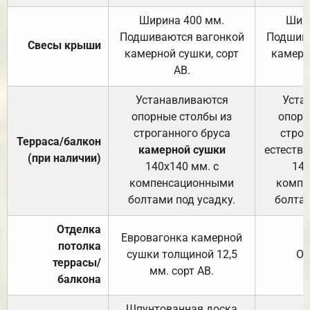
Ширина 400 мм.
Шир
Подшиваются вагонкой
Подшива
Свесы крыши
камерной сушки, сорт
камерн
АВ.
Устанавливаются
Уста
опорные столбы из
опорн
строганного бруса
строг
Терраса/балкон
камерной сушки
естеств
(при наличии)
140х140 мм. с
140
компенсационными
компе
болтами под усадку.
болтам
Отделка
Евровагонка камерной
потолка
сушки толщиной 12,5
От
террасы/
мм. сорт АВ.
балкона
Шпунтованная доска