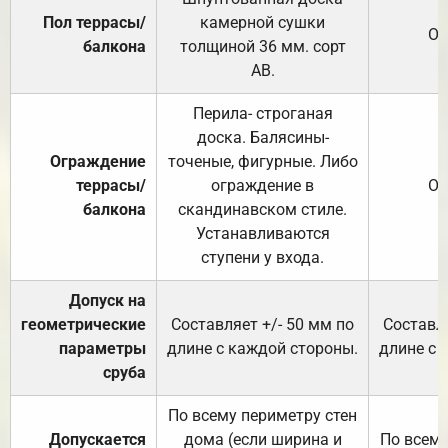
Пол террасы/
камерной сушки
От
балкона
толщиной 36 мм. сорт
АВ.
Перила- строганая
доска. Балясины-
Ограждение
точеные, фигурные. Либо
террасы/
ограждение в
От
балкона
скандинавском стиле.
Устанавливаются
ступени у входа.
Допуск на
геометрические
Составляет +/- 50 мм по
Составля
параметры
длине с каждой стороны.
длине с 
сруба
По всему периметру стен
Допускается
дома (если ширина и
По всему