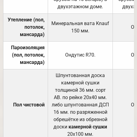
двухэтажном доме.
двухэ
Утепление (пол,
Минеральная вата
Knauf
потолок,
От
150
мм.
мансарда)
Пароизоляция
(пол, потолок,
Ондутис
R70
.
От
мансарда)
Шпунтованная доска
камерной сушки
толщиной 36 мм. сорт
АВ. по рейке 20х40 мм.
Пол чистовой
либо шпунтованная ДСП
От
16 мм. по разряженной
обрешётке из обрезной
доски
камерной сушки
20х100 мм.