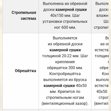
Выполнена из обрезной
Выполне
доски
камерной сушки
доски
Стропильная
40х150 мм. Шаг
влажно
система
установки стропильных
Шаг
ног 600 мм.
стропиль
Выполняется
Вы
из обрезной доски
из об
камерной сушки
естеств
толщиной 20-22 мм. Шаг
толщино
крепления
к
обрешетки 300 мм.
обреш
Обрешётка
Контробрешётка
Конт
выполняется из бруска
выполня
камерной сушки
40х50
естеств
мм. Крепится по
40х50 м
стропильным ногам
строп
(вентиляционный зазор).
(вентиля