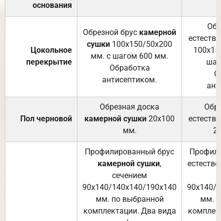
основания
Обр
Обрезной брус
камерной
естеств
сушки
100х150/50х200
Цокольное
100х15
мм. с шагом 600 мм.
перекрытие
шаг
Обработка
О
антисептиком.
ант
Обрезная доска
Обр
Пол черновой
камерной сушки
20х100
естеств
мм.
2
Профилированный брус
Профили
камерной сушки
,
естестве
сечением
с
90х140/140х140/190х140
90х140/
мм. по выбранной
мм. 
комплектации. Два вида
комплек