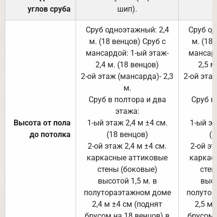
углов сруба
шип).
Сруб одноэтажный: 2,4
Сруб од
м. (18 венцов) Сруб с
м. (18
мансардой: 1-ый этаж-
мансард
2,4 м. (18 венцов)
2,5 м
2-ой этаж (мансарда)- 2,3
2-ой этаж
м.
Сруб в полтора и два
Сруб в
этажа:
Высота от пола
1-ый этаж 2,4 м ±4 см.
1-ый эт
до потолка
(18 венцов)
(1
2-ой этаж 2,4 м ±4 см.
2-ой эт
каркасные аттиковые
каркас
стены (боковые)
стен
высотой 1,5 м. в
высо
полутораэтажном доме
полутор
2,4 м ±4 см (поднят
2,5 м 
брусом на 18 венцов) в
брусом 