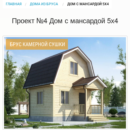
ГЛАВНАЯ
ДОМА ИЗ БРУСА
CURRENT:
ДОМ С МАНСАРДОЙ 5Х4
Проект №4 Дом с мансардой 5х4
БРУС КАМЕРНОЙ СУШКИ