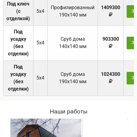
Под ключ
Профилированный
1409300
(с
5х4
За
190х140 мм
отделкой)
Под
усадку
Cруб дома
903300
5х4
За
(без
140х140 мм
отделки)
Под
усадку
Cруб дома
1024300
5х4
За
(без
190х140 мм
отделки)
Наши работы