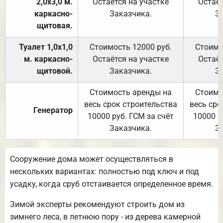
2,0х3,0 м.
Остаётся на участке
Остаёт
каркасно-
Заказчика.
З
щитовая.
Туалет 1,0х1,0
Стоимость 12000 руб.
Стоимо
м. каркасно-
Остаётся на участке
Остаёт
щитовой.
Заказчика.
З
Стоимость аренды на
Стоимо
весь срок строительства
весь сро
Генератор
10000 руб. ГСМ за счёт
10000 р
Заказчика.
З
Сооружение дома может осуществляться в
нескольких вариантах: полностью под ключ и под
усадку, когда сруб отстаивается определенное время.
Зимой эксперты рекомендуют строить дом из
зимнего леса, в летнюю пору - из дерева камерной