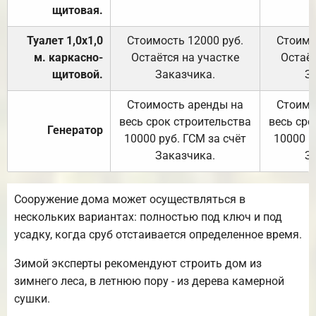
щитовая.
Туалет 1,0х1,0
Стоимость 12000 руб.
Стоимо
м. каркасно-
Остаётся на участке
Остаёт
щитовой.
Заказчика.
З
Стоимость аренды на
Стоимо
весь срок строительства
весь сро
Генератор
10000 руб. ГСМ за счёт
10000 р
Заказчика.
З
Сооружение дома может осуществляться в
нескольких вариантах: полностью под ключ и под
усадку, когда сруб отстаивается определенное время.
Зимой эксперты рекомендуют строить дом из
зимнего леса, в летнюю пору - из дерева камерной
сушки.