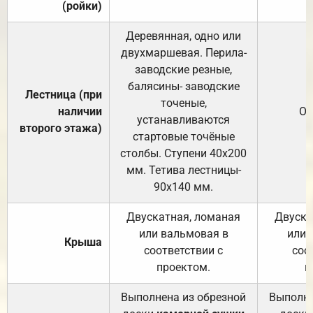
(ройки)
Деревянная, одно или
двухмаршевая. Перила-
заводские резные,
балясины- заводские
Лестница (при
точеные,
наличии
От
устанавливаются
второго этажа)
стартовые точёные
столбы. Ступени 40х200
мм. Тетива лестницы-
90х140 мм.
Двускатная, ломаная
Двуска
или вальмовая в
или 
Крыша
соответствии с
соо
проектом.
п
Выполнена из обрезной
Выполне