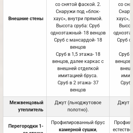
со снятой фаской. 2.
со сня
Снаружи под «блок-
Снару
Внешние стены
хаус», внутри прямой.
хаус», 
Высота сруба: Сруб
Высот
одноэтажный- 18 венцов
одноэта
Сруб с мансардой- 18
Сруб с
венцов
Сруб в 1,5 этажа- 18
Сруб в
венцов, далее каркас с
венцов,
внешней отделкой
внеш
имитацией бруса.
имит
Сруб в 2 этажа- 37
Сруб 
венцов
Межвенцовый
Джут (льноджутовое
Джут 
утеплитель
полотно).
п
Профилированный брус
Профили
Перегородки 1-
камерной сушки
,
естестве