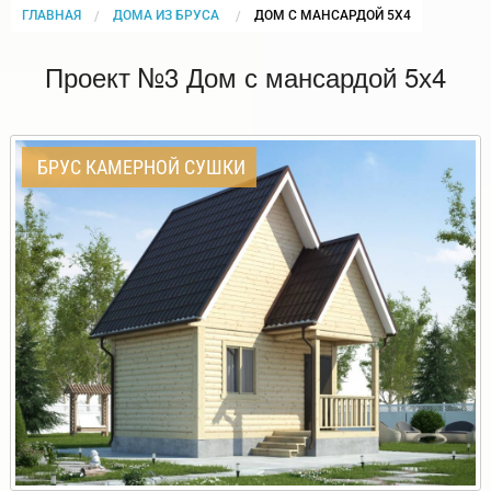
ГЛАВНАЯ
ДОМА ИЗ БРУСА
CURRENT:
ДОМ С МАНСАРДОЙ 5Х4
Проект №3 Дом с мансардой 5х4
БРУС КАМЕРНОЙ СУШКИ