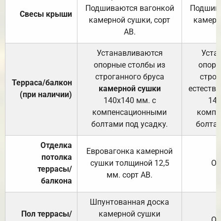
Подшиваются вагонкой
Подшива
Свесы крыши
камерной сушки, сорт
камерн
АВ.
Устанавливаются
Уста
опорные столбы из
опорн
строганного бруса
строг
Терраса/балкон
камерной сушки
естеств
(при наличии)
140х140 мм. с
140
компенсационными
компе
болтами под усадку.
болтам
Отделка
Евровагонка камерной
потолка
сушки толщиной 12,5
От
террасы/
мм. сорт АВ.
балкона
Шпунтованная доска
Пол террасы/
камерной сушки
От