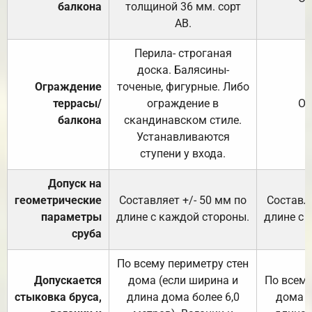
балкона
толщиной 36 мм. сорт
АВ.
Перила- строганая
доска. Балясины-
Ограждение
точеные, фигурные. Либо
террасы/
ограждение в
От
балкона
скандинавском стиле.
Устанавливаются
ступени у входа.
Допуск на
геометрические
Составляет +/- 50 мм по
Составля
параметры
длине с каждой стороны.
длине с 
сруба
По всему периметру стен
Допускается
дома (если ширина и
По всему
стыковка бруса,
длина дома более 6,0
дома (