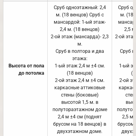
Сруб одноэтажный: 2,4
Сруб од
м. (18 венцов) Сруб с
м. (18
мансардой: 1-ый этаж-
мансард
2,4 м. (18 венцов)
2,5 м
2-ой этаж (мансарда)- 2,3
2-ой этаж
м.
Сруб в полтора и два
Сруб в
этажа:
Высота от пола
1-ый этаж 2,4 м ±4 см.
1-ый эт
до потолка
(18 венцов)
(1
2-ой этаж 2,4 м ±4 см.
2-ой эт
каркасные аттиковые
каркас
стены (боковые)
стен
высотой 1,5 м. в
высо
полутораэтажном доме
полутор
2,4 м ±4 см (поднят
2,5 м 
брусом на 18 венцов) в
брусом 
двухэтажном доме.
двухэ