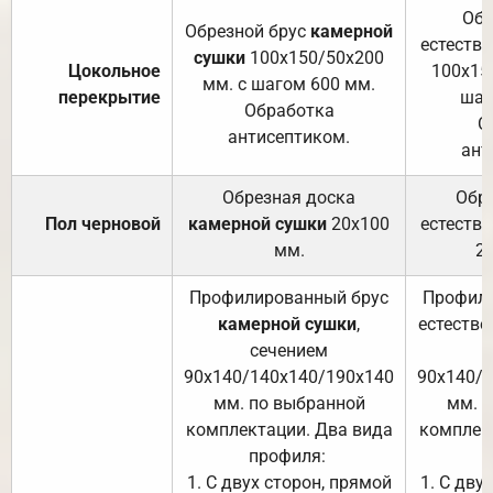
Обр
Обрезной брус
камерной
естеств
сушки
100х150/50х200
Цокольное
100х15
мм. с шагом 600 мм.
перекрытие
шаг
Обработка
О
антисептиком.
ант
Обрезная доска
Обр
Пол черновой
камерной сушки
20х100
естеств
мм.
2
Профилированный брус
Профили
камерной сушки
,
естестве
сечением
с
90х140/140х140/190х140
90х140/
мм. по выбранной
мм. 
комплектации. Два вида
комплек
профиля:
п
1. С двух сторон, прямой
1. С дву