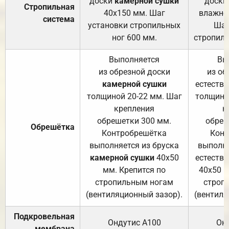
доски
камерной сушки
доски
Стропильная
40х150 мм. Шаг
влажно
система
установки стропильных
Шаг
ног 600 мм.
стропиль
Выполняется
Вы
из обрезной доски
из об
камерной сушки
естеств
толщиной 20-22 мм. Шаг
толщино
крепления
к
обрешетки 300 мм.
обреш
Обрешётка
Контробрешётка
Конт
выполняется из бруска
выполня
камерной сушки
40х50
естеств
мм. Крепится по
40х50 м
стропильным ногам
строп
(вентиляционный зазор).
(вентиля
Подкровельная
Ондутис А100
Он
мембрана