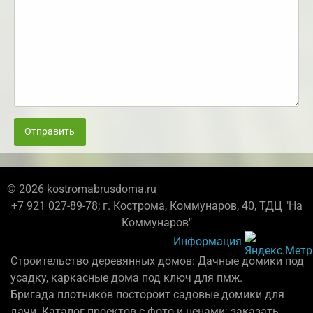
Отправить
© 2026 kostromabrusdoma.ru
+7 921 027-89-78; г. Кострома, Коммунаров, 40, ТДЦ "На
Коммунаров"
Информация
Строительство деревянных домов: Дачные домики под
усадку, каркасные дома под ключ для пмж.
Бригада плотников постороит садовые домики для
дачи. Каталог проектов с фото и ценами: заказать