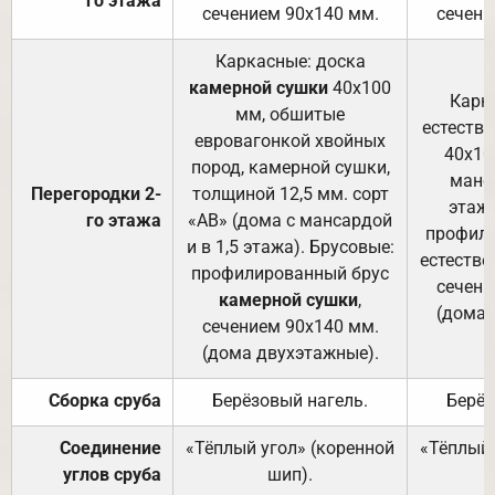
го этажа
сечением 90х140 мм.
сечени
Каркасные: доска
камерной сушки
40х100
Карк
мм, обшитые
естеств
евровагонкой хвойных
40х10
пород, камерной сушки,
манса
Перегородки 2-
толщиной 12,5 мм. сорт
этажа
го этажа
«АВ» (дома с мансардой
профили
и в 1,5 этажа). Брусовые:
естестве
профилированный брус
сечени
камерной сушки
,
(дома 
сечением 90х140 мм.
(дома двухэтажные).
Сборка сруба
Берёзовый нагель.
Берёз
Соединение
«Тёплый угол» (коренной
«Тёплый 
углов сруба
шип).