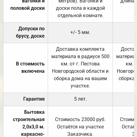
вагонки и
метров). Вагонки и
длина 
половой доски
доски пола в каждой
отдельной комнате.
Допуски по
+/- 5 мм.
брусу, доске
Доставка комплекта
Достав
материала в радиусе 500
материал
В стоимость
км. от г. Пестова
км. 
включена
Новгородской области и
Новгоро
сборка дома на вашем
сборка
участке.
Гарантия
5 лет.
Бытовка
строительная
Стоимость 23000 руб.
Стоимо
2,0х3,0 м.
Остаётся на участке
Остаёт
каркасно-
Заказчика.
З