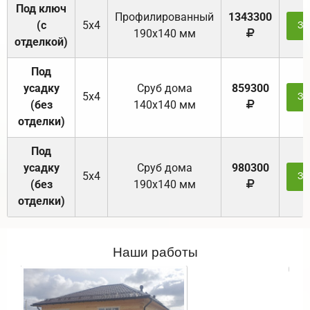
Под ключ
Профилированный
1343300
(с
5х4
За
190х140 мм
отделкой)
Под
усадку
Cруб дома
859300
5х4
За
(без
140х140 мм
отделки)
Под
усадку
Cруб дома
980300
5х4
За
(без
190х140 мм
отделки)
Наши работы