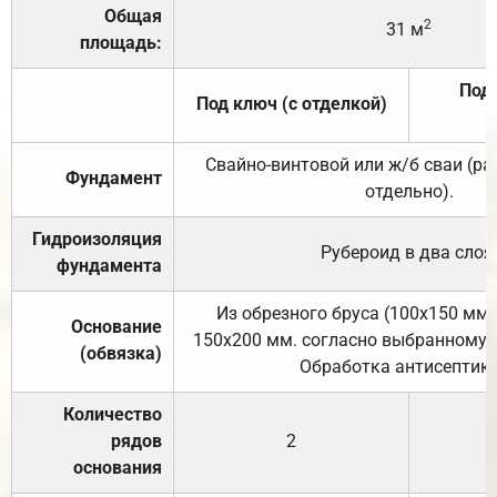
Общая
2
31 м
площадь:
Под 
Под ключ (с отделкой)
Свайно-винтовой или ж/б сваи (р
Фундамент
отдельно).
Гидроизоляция
Рубероид в два слоя
фундамента
Из обрезного бруса (100х150 мм.
Основание
150х200 мм. согласно выбранному с
(обвязка)
Обработка антисептик
Количество
рядов
2
основания