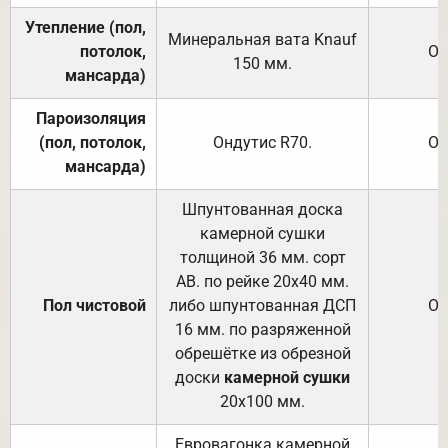
Утепление (пол,
Минеральная вата
Knauf
потолок,
От
150
мм.
мансарда)
Пароизоляция
(пол, потолок,
Ондутис
R70
.
От
мансарда)
Шпунтованная доска
камерной сушки
толщиной 36 мм. сорт
АВ. по рейке 20х40 мм.
Пол чистовой
либо шпунтованная ДСП
От
16 мм. по разряженной
обрешётке из обрезной
доски
камерной сушки
20х100 мм.
Евровагонка камерной