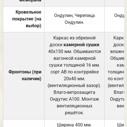
Кровельное
Ондулин, Черепица
Ондул
покрытие (на
Ондулин.
выбор)
Каркас из обрезной
Карка
доски
камерной сушки
доски
40х150 мм. Обшиваются
влажно
вагонкой камерной
Обшива
сушки толщиной 16 мм.
каме
Фронтоны (при
сорт АВ по контррейке
толщиной
наличии)
20х40 мм.
по контр
(вентиляционный зазор).
(вентиля
Влаго-ветрозащита
Влаго
Ондутис А100. Монтаж
Ондути
вентиляционных
вент
решёток.
Ширина 400 мм.
Шир