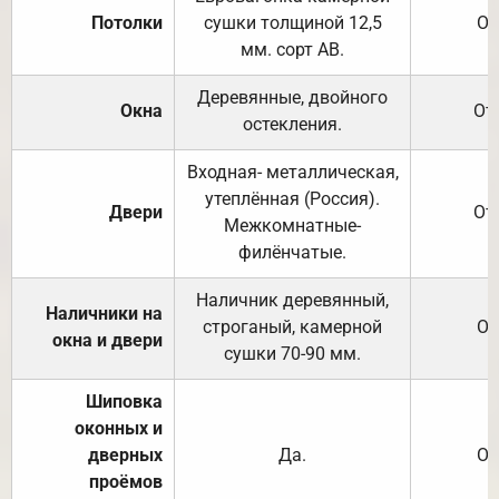
Потолки
сушки толщиной 12,5
От
мм. сорт АВ.
Деревянные, двойного
Окна
От
остекления.
Входная- металлическая,
утеплённая (Россия).
Двери
От
Межкомнатные-
филёнчатые.
Наличник деревянный,
Наличники на
строганый, камерной
От
окна и двери
сушки 70-90 мм.
Шиповка
оконных и
дверных
Да.
От
проёмов