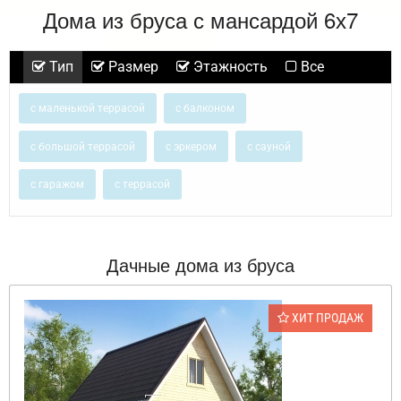
Дома из бруса с мансардой 6х7
Тип
Размер
Этажность
Все
с маленькой террасой
с балконом
с большой террасой
с эркером
с сауной
с гаражом
с террасой
Дачные дома из бруса
ХИТ ПРОДАЖ