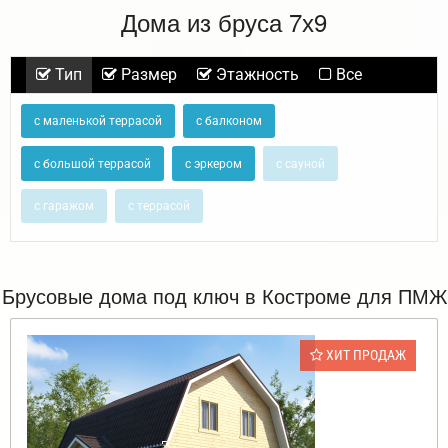
Дома из бруса 7х9
Тип
Размер
Этажность
Все
с маленькой террасой
с балконом
с большой террасой
с эркером
с сауной
с гаражом
с террасой
Брусовые дома под ключ в Костроме для ПМЖ
ХИТ ПРОДАЖ