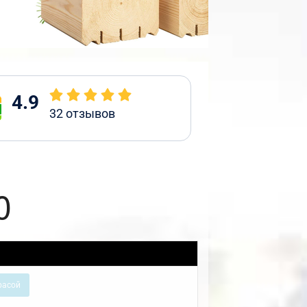
4.9
32
отзывов
0
расой