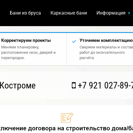
а
Бани из бруса
Каркасные бани
Информация
Корректируем проекты
Уточняем комплектацию
Меняем планировку,
Сверяем материалы и состав
расположение окон, дверей и
работ до окончательного
перегородок.
расчёта.
 Костроме
+7 921 027-89-