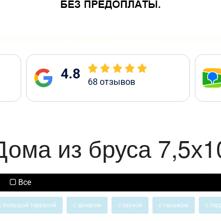
4.8
68
отзывов
Дома из бруса 7,5х1
Все
с большой террасой
с эркером
с сауной
с гаражом
с тер