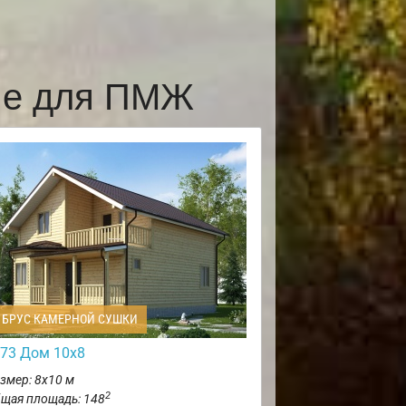
оме для ПМЖ
БРУС КАМЕРНОЙ СУШКИ
73 Дом 10х8
змер: 8х10 м
2
щая площадь: 148