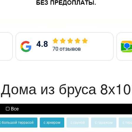
4.8
70
отзывов
Дома из бруса 8х10
Все
с большой террасой
с эркером
с сауной
с гаражом
с тер