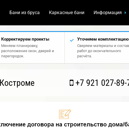
а
Бани из бруса
Каркасные бани
Информация
Корректируем проекты
Уточняем комплектацию
Меняем планировку,
Сверяем материалы и состав
расположение окон, дверей и
работ до окончательного
перегородок.
расчёта.
 Костроме
+7 921 027-89-