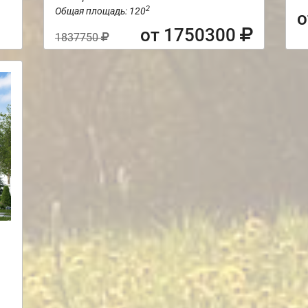
2
Общая площадь: 120
о
от 1750300
1837750