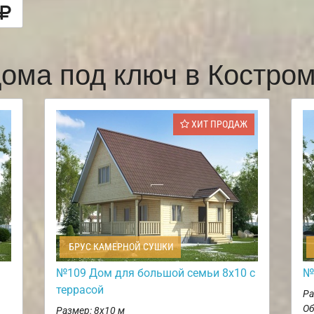
ома под ключ в Костр
ХИТ ПРОДАЖ
БРУС КАМЕРНОЙ СУШКИ
№109 Дом для большой семьи 8х10 с
№
террасой
Ра
Об
Размер: 8х10 м