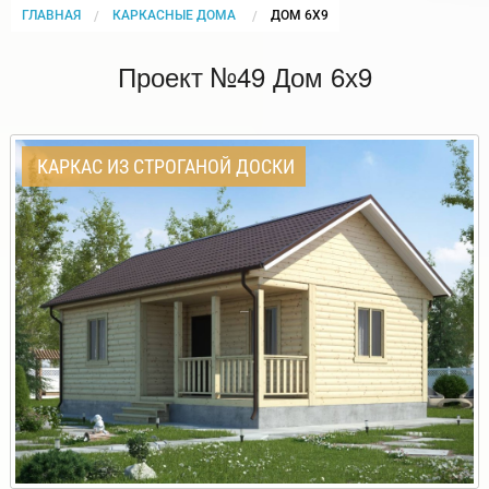
ГЛАВНАЯ
КАРКАСНЫЕ ДОМА
CURRENT:
ДОМ 6Х9
Проект №49 Дом 6х9
КАРКАС ИЗ СТРОГАНОЙ ДОСКИ