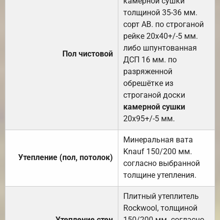
камерной сушки
толщиной 35-36 мм.
сорт АВ. по строганой
рейке 20х40+/-5 мм.
либо шпунтованная
Пол чистовой
ДСП 16 мм. по
разряженной
обрешётке из
строганой доски
камерной сушки
20х95+/-5 мм.
Минеральная вата
Knauf 150/200 мм.
Утепление (пол, потолок)
согласно выбранной
толщине утепления.
Плитный утеплитель
Rockwool, толщиной
Утепление стен
150/200 мм. согласно