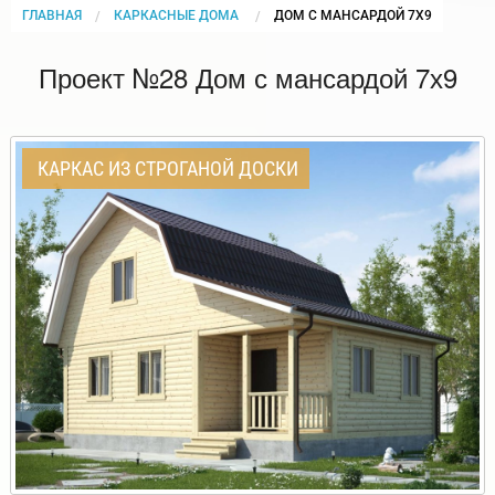
ГЛАВНАЯ
КАРКАСНЫЕ ДОМА
CURRENT:
ДОМ С МАНСАРДОЙ 7Х9
Проект №28 Дом с мансардой 7х9
КАРКАС ИЗ СТРОГАНОЙ ДОСКИ