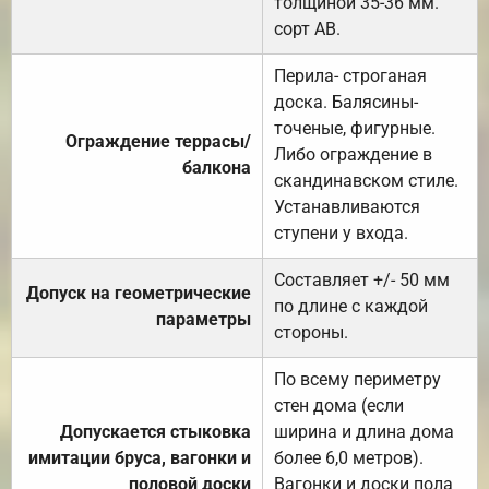
толщиной 35-36 мм.
сорт АВ.
Перила- строганая
доска. Балясины-
точеные, фигурные.
Ограждение террасы/
Либо ограждение в
балкона
скандинавском стиле.
Устанавливаются
ступени у входа.
Составляет +/- 50 мм
Допуск на геометрические
по длине с каждой
параметры
стороны.
По всему периметру
стен дома (если
Допускается стыковка
ширина и длина дома
имитации бруса, вагонки и
более 6,0 метров).
половой доски
Вагонки и доски пола