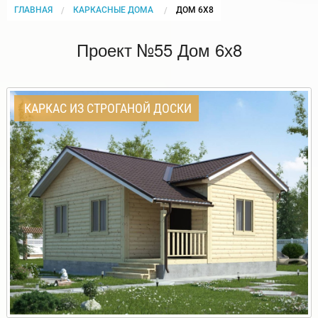
ГЛАВНАЯ
КАРКАСНЫЕ ДОМА
CURRENT:
ДОМ 6Х8
Проект №55 Дом 6х8
КАРКАС ИЗ СТРОГАНОЙ ДОСКИ