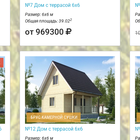
№7 Дом с террасой 6х6
№
Размер: 6х6 м
Ра
2
Общая площадь: 39.02
Об
от 969300
1
Ж
БРУС КАМЕРНОЙ СУШКИ
6
№12 Дом с террасой 6х6
№
Размер: 6х6 м
Ра