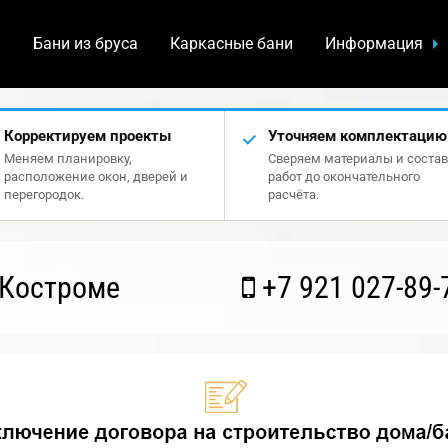
а
Бани из бруса
Каркасные бани
Информация
Корректируем проекты
Уточняем комплектацию
Меняем планировку,
Сверяем материалы и состав
расположение окон, дверей и
работ до окончательного
перегородок.
расчёта.
 Костроме
+7 921 027-89-