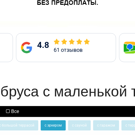
4.8
61
отзывов
 бруса с маленькой 
Все
с большой террасой
с эркером
с сауной
с гаражом
с тер