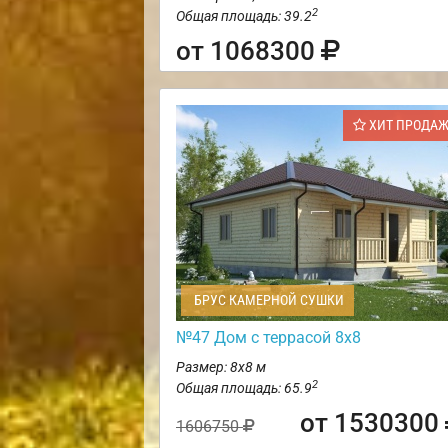
2
Общая площадь: 39.2
от 1068300
ХИТ ПРОДА
БРУС КАМЕРНОЙ СУШКИ
№47 Дом с террасой 8х8
Размер: 8х8 м
2
Общая площадь: 65.9
от 1530300
1606750