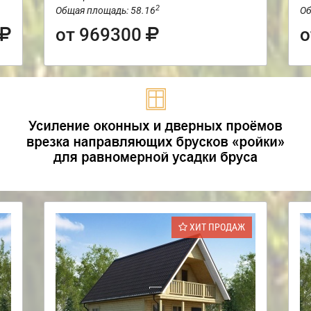
2
Общая площадь: 58.16
Об
от 969300
о
ХИТ ПРОДАЖ