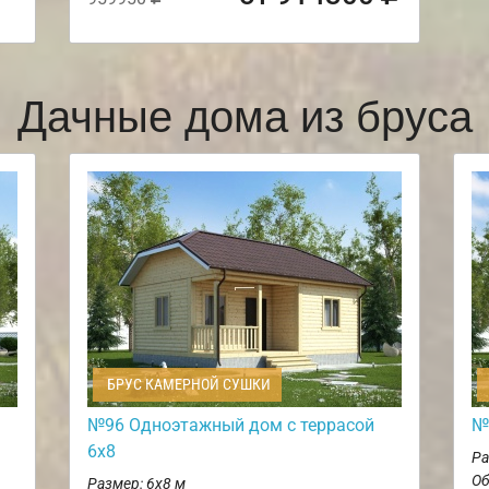
Дачные дома из бруса
БРУС КАМЕРНОЙ СУШКИ
№96 Одноэтажный дом с террасой
№
6х8
Ра
Об
Размер: 6х8 м