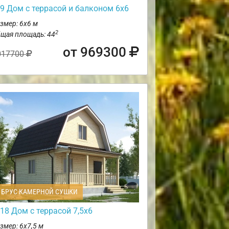
9 Дом с террасой и балконом 6х6
змер: 6х6 м
2
щая площадь: 44
от 969300
017700
БРУС КАМЕРНОЙ СУШКИ
18 Дом с террасой 7,5х6
змер: 6х7,5 м