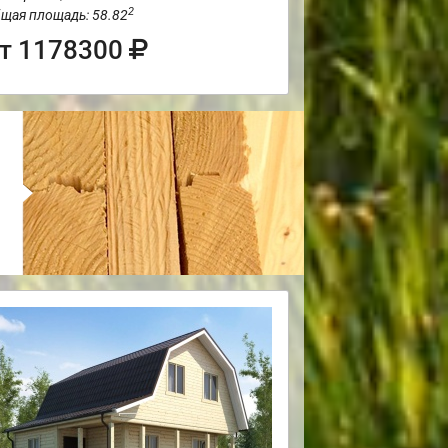
2
щая площадь: 58.82
т 1178300