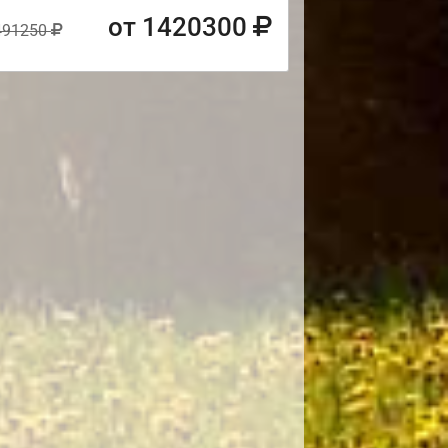
от 1420300
491250