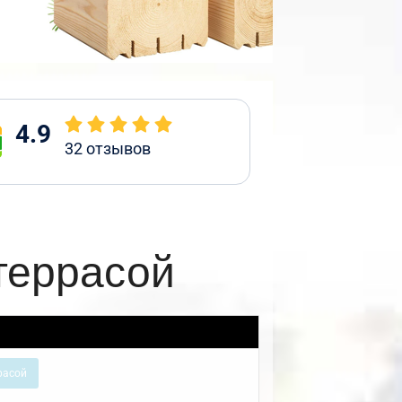
4.9
32
отзывов
террасой
расой