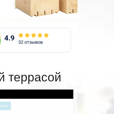
4.9
32
отзывов
й террасой
расой