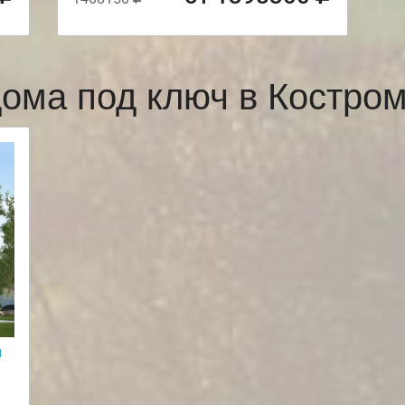
ома под ключ в Костр
и