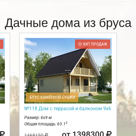
Дачные дома из бруса
Ж
ХИТ ПРОДАЖ
БРУС КАМЕРНОЙ СУШКИ
№118 Дом с террасой и балконом 9х6
Размер: 6х9 м
2
Общая площадь: 63.1
от 1398300
1468150