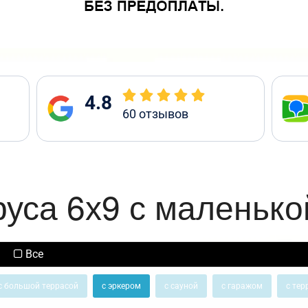
4.8
60
отзывов
руса 6х9 с маленько
Все
с большой террасой
с эркером
с сауной
с гаражом
с тер