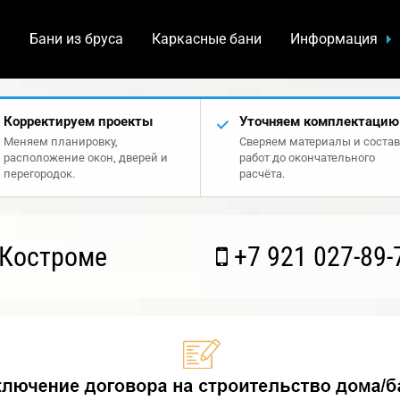
а
Бани из бруса
Каркасные бани
Информация
Корректируем проекты
Уточняем комплектацию
Меняем планировку,
Сверяем материалы и состав
расположение окон, дверей и
работ до окончательного
перегородок.
расчёта.
 Костроме
+7 921 027-89-