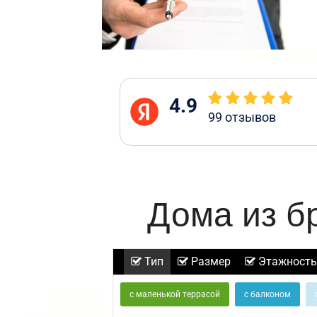
4.9
99
отзывов
Дома из б
Тип
Размер
Этажность
с маленькой террасой
с балконом