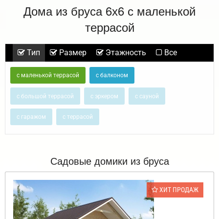
Дома из бруса 6х6 с маленькой
террасой
Тип
Размер
Этажность
Все
с маленькой террасой
с балконом
с большой террасой
с эркером
с сауной
с гаражом
с террасой
Садовые домики из бруса
ХИТ ПРОДАЖ