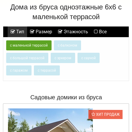
Дома из бруса одноэтажные 6х6 с
маленькой террасой
Тип
Размер
Этажность
Все
с маленькой террасой
с балконом
с большой террасой
с эркером
с сауной
с гаражом
с террасой
Садовые домики из бруса
ХИТ ПРОДАЖ