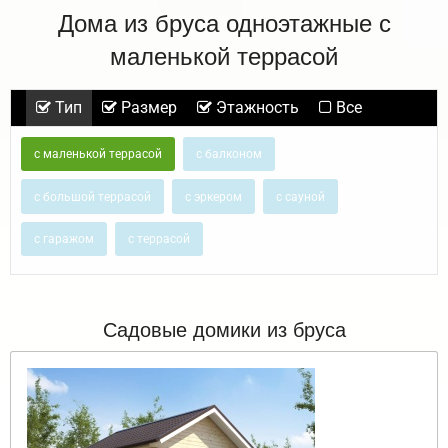
Дома из бруса одноэтажные с
маленькой террасой
Тип
Размер
Этажность
Все
с маленькой террасой
с балконом
с большой террасой
с эркером
с сауной
с гаражом
с террасой
Садовые домики из бруса