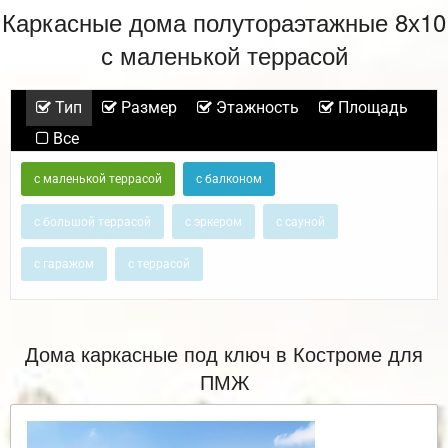
Каркасные дома полутораэтажные 8х10
с маленькой террасой
Тип
Размер
Этажность
Площадь
Все
с маленькой террасой
с балконом
с большой террасой
с эркером
с сауной
с гаражом
с террасой
Дома каркасные под ключ в Костроме для
ПМЖ