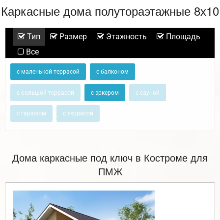
Каркасные дома полутораэтажные 8х10
Тип
Размер
Этажность
Площадь
Все
с маленькой террасой
с балконом
с большой террасой
с эркером
с сауной
с гаражом
с террасой
Дома каркасные под ключ в Костроме для
ПМЖ