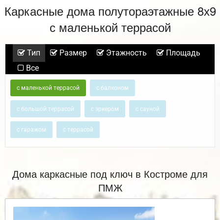
Каркасные дома полутораэтажные 8х9
с маленькой террасой
Тип
Размер
Этажность
Площадь
Все
с маленькой террасой
с балконом
с большой террасой
с эркером
с сауной
с гаражом
с террасой
Дома каркасные под ключ в Костроме для
ПМЖ