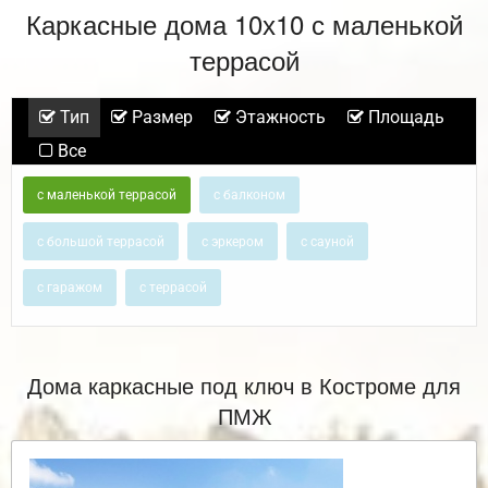
Каркасные дома 10х10 с маленькой
террасой
Тип
Размер
Этажность
Площадь
Все
с маленькой террасой
с балконом
с большой террасой
с эркером
с сауной
с гаражом
с террасой
Дома каркасные под ключ в Костроме для
ПМЖ