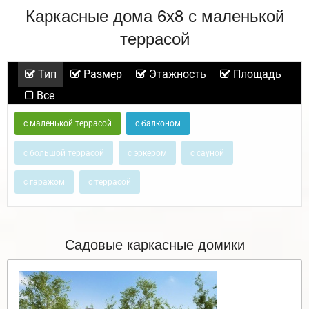
Каркасные дома 6х8 с маленькой
террасой
Тип
Размер
Этажность
Площадь
Все
с маленькой террасой
с балконом
с большой террасой
с эркером
с сауной
с гаражом
с террасой
Садовые каркасные домики