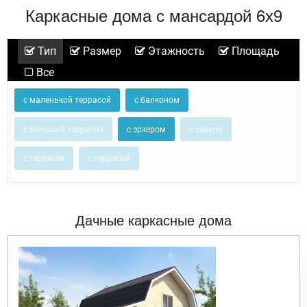
Каркасные дома с мансардой 6х9
Тип
Размер
Этажность
Площадь
Все
с маленькой террасой
с балконом
с большой террасой
с эркером
с сауной
с гаражом
с террасой
Дачные каркасные дома