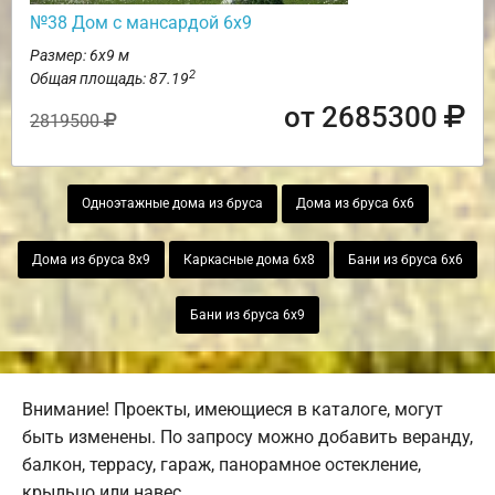
№38 Дом с мансардой 6х9
Размер: 6х9 м
2
Общая площадь: 87.19
от 2685300
2819500
Одноэтажные дома из бруса
Дома из бруса 6х6
Дома из бруса 8х9
Каркасные дома 6х8
Бани из бруса 6х6
Бани из бруса 6х9
Внимание! Проекты, имеющиеся в каталоге, могут
быть изменены. По запросу можно добавить веранду,
балкон, террасу, гараж, панорамное остекление,
крыльцо или навес.