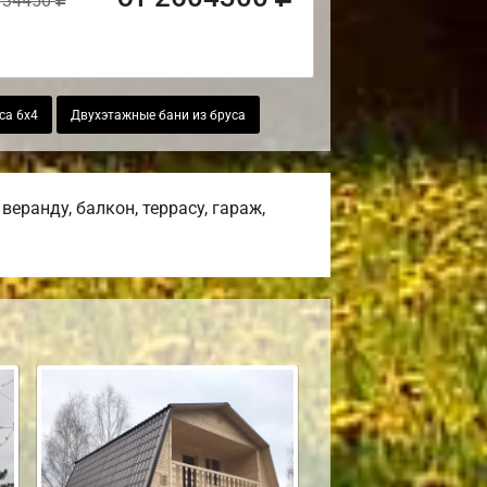
734450
са 6х4
Двухэтажные бани из бруса
еранду, балкон, террасу, гараж,