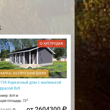
а
ХИТ ПРОДАЖ
КАРКАС ИЗ СТРОГАНОЙ ДОСКИ
154 Каркасный дом с маленькой
еррасой 8х9
змер: 8х9 м
2
щая площадь: 72
от 2604300