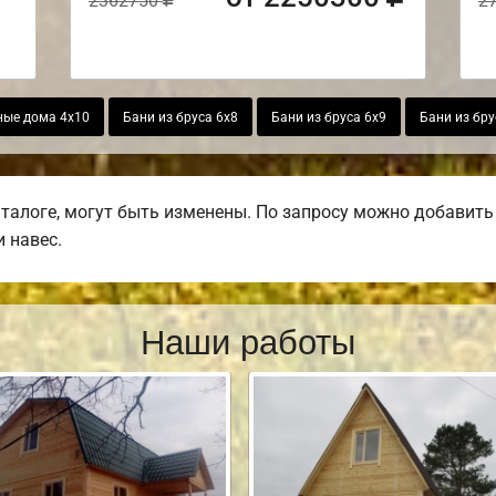
2362750
2
ные дома 4х10
Бани из бруса 6х8
Бани из бруса 6х9
Бани из бру
алоге, могут быть изменены. По запросу можно добавить в
 навес.
Наши работы