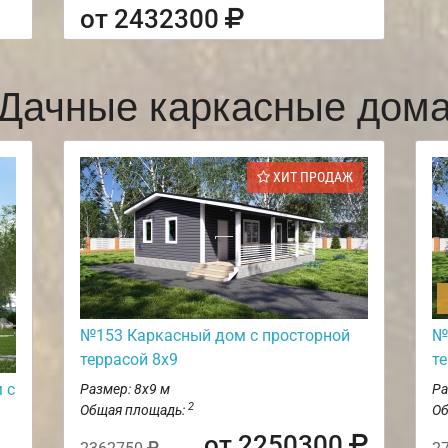
от 2432300
Дачные каркасные дом
ХИТ ПРОДАЖ
№153 Каркасный дом с просторной
№
террасой 8х9
т
 с
Размер: 8х9 м
Ра
2
Общая площадь:
Об
от 2250300