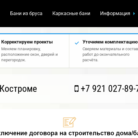
а
Бани из бруса
Каркасные бани
Информация
Корректируем проекты
Уточняем комплектацию
Меняем планировку,
Сверяем материалы и состав
расположение окон, дверей и
работ до окончательного
перегородок.
расчёта.
 Костроме
+7 921 027-89-