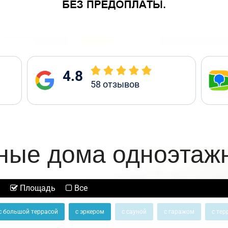
4.8
58
отзывов
ные дома одноэтаж
Площадь
Все
с большой террасой
с эркером
с сауной
с гаражом
с тер