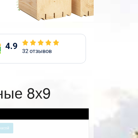
4.9
32
отзывов
ные 8х9
расой