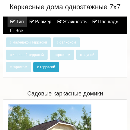
Каркасные дома одноэтажные 7х7
Тип
Размер
Этажность
Площадь
Все
с маленькой террасой
с балконом
с большой террасой
с эркером
с сауной
с гаражом
с террасой
Садовые каркасные домики