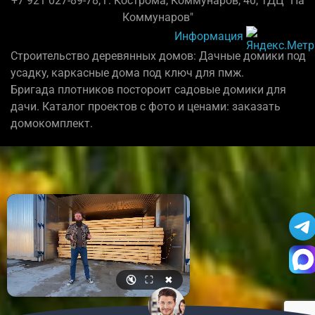
+7 921 027-89-78; г. Кострома, Коммунаров, 40, ТДЦ "На
Коммунаров"
Информация
Строительство деревянных домов: Дачные домики под
усадку, каркасные дома под ключ для пмж.
Бригада плотников постороит садовые домики для
дачи. Каталог проектов с фото и ценами: заказать
домокомплект.
🔇
⛶
✖