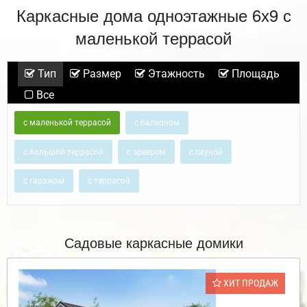
Каркасные дома одноэтажные 6х9 с
маленькой террасой
Тип
Размер
Этажность
Площадь
Все
с маленькой террасой
с балконом
с большой террасой
с эркером
с сауной
с гаражом
с террасой
Садовые каркасные домики
ХИТ ПРОДАЖ