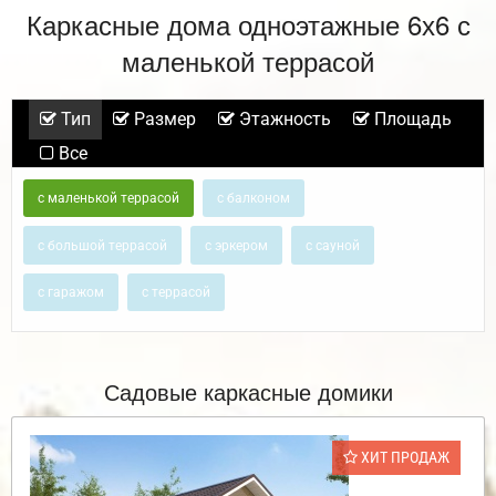
Каркасные дома одноэтажные 6х6 с
маленькой террасой
Тип
Размер
Этажность
Площадь
Все
с маленькой террасой
с балконом
с большой террасой
с эркером
с сауной
с гаражом
с террасой
Садовые каркасные домики
ХИТ ПРОДАЖ