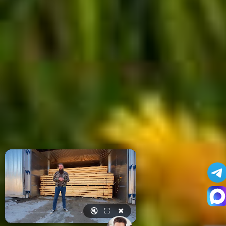
🔇
⛶
✖