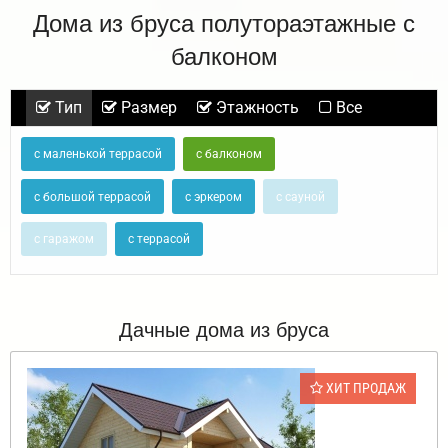
Дома из бруса полутораэтажные с
балконом
Тип
Размер
Этажность
Все
с маленькой террасой
с балконом
с большой террасой
с эркером
с сауной
с гаражом
с террасой
Дачные дома из бруса
ХИТ ПРОДАЖ