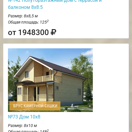
№142 Полутораэтажный дом с террасой и
балконом 8х8.5
Размер: 8х8,5 м
2
Общая площадь: 125
от 1948300
БРУС КАМЕРНОЙ СУШКИ
№73 Дом 10х8
Размер: 8х10 м
2
Общая площадь: 148