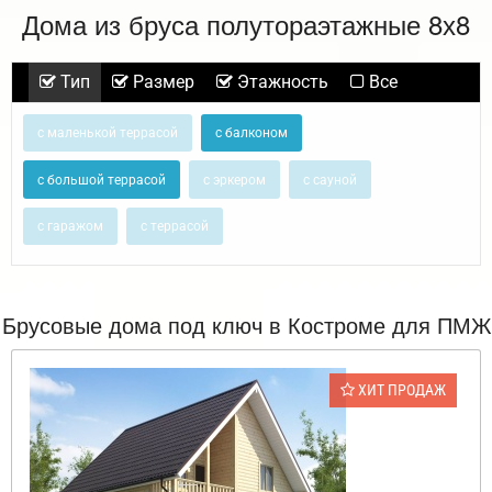
Дома из бруса полутораэтажные 8х8
Тип
Размер
Этажность
Все
с маленькой террасой
с балконом
с большой террасой
с эркером
с сауной
с гаражом
с террасой
Брусовые дома под ключ в Костроме для ПМЖ
ХИТ ПРОДАЖ