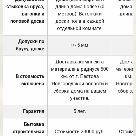
стыковка бруса,
длина дома более 6,0
дома (
вагонки и
метров). Вагонки и
длина 
половой доски
доски пола в каждой
отдельной комнате.
Допуски по
+/- 5 мм.
брусу, доске
Доставка комплекта
Достав
материала в радиусе 500
материал
В стоимость
км. от г. Пестова
км. 
включена
Новгородской области и
Новгоро
сборка дома на вашем
сборка
участке.
Гарантия
5 лет.
Бытовка
строительная
Стоимость 23000 руб.
Стоимо