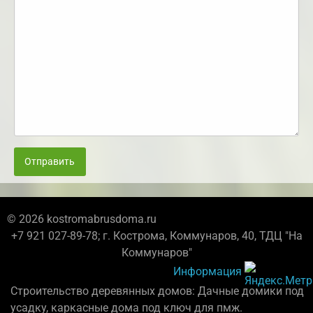
Отправить
© 2026 kostromabrusdoma.ru
+7 921 027-89-78; г. Кострома, Коммунаров, 40, ТДЦ "На
Коммунаров"
Информация
Строительство деревянных домов: Дачные домики под
усадку, каркасные дома под ключ для пмж.