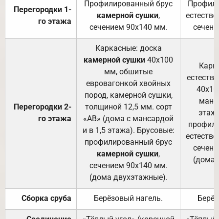
Профилированный брус
Профили
Перегородки 1-
камерной сушки
,
естестве
го этажа
сечением 90х140 мм.
сечени
Каркасные: доска
камерной сушки
40х100
Карк
мм, обшитые
естеств
евровагонкой хвойных
40х10
пород, камерной сушки,
манса
Перегородки 2-
толщиной 12,5 мм. сорт
этажа
го этажа
«АВ» (дома с мансардой
профили
и в 1,5 этажа). Брусовые:
естестве
профилированный брус
сечени
камерной сушки
,
(дома 
сечением 90х140 мм.
(дома двухэтажные).
Сборка сруба
Берёзовый нагель.
Берёз