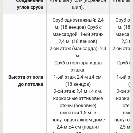
Соединение
«Тёплый угол» (коренной
«Тёплый 
углов сруба
шип).
Сруб одноэтажный: 2,4
Сруб од
м. (18 венцов) Сруб с
м. (18
мансардой: 1-ый этаж-
мансард
2,4 м. (18 венцов)
2,5 м
2-ой этаж (мансарда)- 2,3
2-ой этаж
м.
Сруб в полтора и два
Сруб в
этажа:
Высота от пола
1-ый этаж 2,4 м ±4 см.
1-ый эт
до потолка
(18 венцов)
(1
2-ой этаж 2,4 м ±4 см.
2-ой эт
каркасные аттиковые
каркас
стены (боковые)
стен
высотой 1,5 м. в
высо
полутораэтажном доме
полутор
2,4 м ±4 см (поднят
2,5 м 