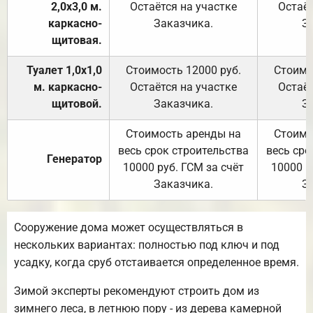
2,0х3,0 м.
Остаётся на участке
Остаёт
каркасно-
Заказчика.
З
щитовая.
Туалет 1,0х1,0
Стоимость 12000 руб.
Стоимо
м. каркасно-
Остаётся на участке
Остаёт
щитовой.
Заказчика.
З
Стоимость аренды на
Стоимо
весь срок строительства
весь сро
Генератор
10000 руб. ГСМ за счёт
10000 р
Заказчика.
З
Сооружение дома может осуществляться в
нескольких вариантах: полностью под ключ и под
усадку, когда сруб отстаивается определенное время.
Зимой эксперты рекомендуют строить дом из
зимнего леса, в летнюю пору - из дерева камерной