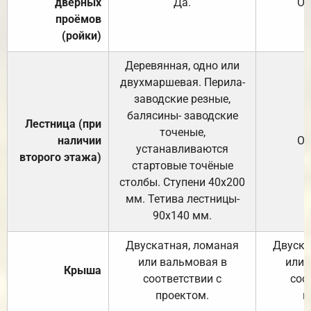
дверных
Да.
От
проёмов
(ройки)
Деревянная, одно или
двухмаршевая. Перила-
заводские резные,
балясины- заводские
Лестница (при
точеные,
наличии
От
устанавливаются
второго этажа)
стартовые точёные
столбы. Ступени 40х200
мм. Тетива лестницы-
90х140 мм.
Двускатная, ломаная
Двуска
или вальмовая в
или 
Крыша
соответствии с
соо
проектом.
п