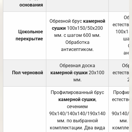
основания
Обр
Обрезной брус
камерной
естеств
сушки
100х150/50х200
Цокольное
100х15
мм. с шагом 600 мм.
перекрытие
шаг
Обработка
О
антисептиком.
ант
Обрезная доска
Обр
Пол черновой
камерной сушки
20х100
естеств
мм.
2
Профилированный брус
Профили
камерной сушки
,
естестве
сечением
с
90х140/140х140/190х140
90х140/
мм. по выбранной
мм. 
комплектации. Два вида
комплек