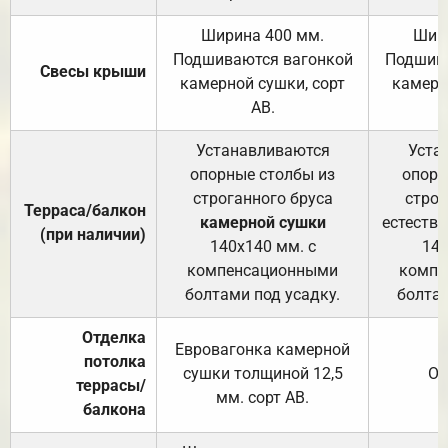
Ширина 400 мм.
Шир
Подшиваются вагонкой
Подшива
Свесы крыши
камерной сушки, сорт
камерн
АВ.
Устанавливаются
Уста
опорные столбы из
опорн
строганного бруса
строг
Терраса/балкон
камерной сушки
естеств
(при наличии)
140х140 мм. с
140
компенсационными
компе
болтами под усадку.
болтам
Отделка
Евровагонка камерной
потолка
сушки толщиной 12,5
От
террасы/
мм. сорт АВ.
балкона