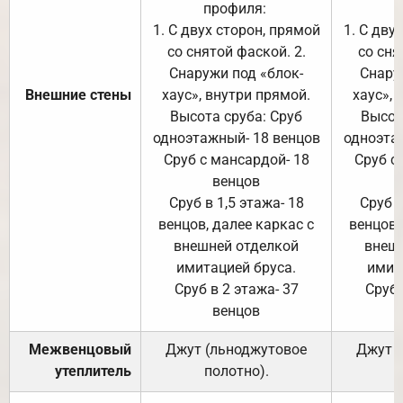
профиля:
п
1. С двух сторон, прямой
1. С дву
со снятой фаской. 2.
со сня
Снаружи под «блок-
Снару
Внешние стены
хаус», внутри прямой.
хаус», 
Высота сруба: Сруб
Высот
одноэтажный- 18 венцов
одноэта
Сруб с мансардой- 18
Сруб с
венцов
Сруб в 1,5 этажа- 18
Сруб в
венцов, далее каркас с
венцов,
внешней отделкой
внеш
имитацией бруса.
имит
Сруб в 2 этажа- 37
Сруб 
венцов
Межвенцовый
Джут (льноджутовое
Джут 
утеплитель
полотно).
п