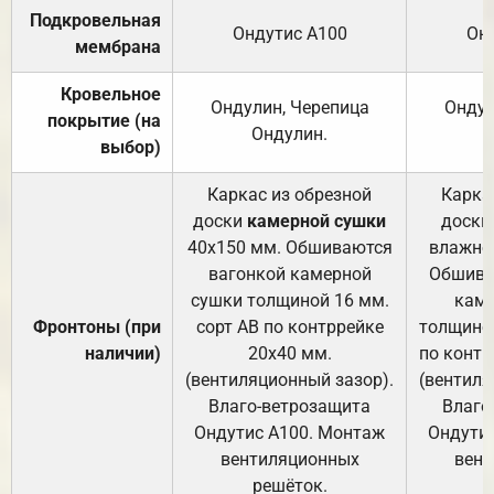
Подкровельная
Ондутис А100
Он
мембрана
Кровельное
Ондулин, Черепица
Ондул
покрытие (на
Ондулин.
выбор)
Каркас из обрезной
Карка
доски
камерной сушки
доски
40х150 мм. Обшиваются
влажно
вагонкой камерной
Обшива
сушки толщиной 16 мм.
каме
Фронтоны (при
сорт АВ по контррейке
толщиной
наличии)
20х40 мм.
по контр
(вентиляционный зазор).
(вентиля
Влаго-ветрозащита
Влаго
Ондутис А100. Монтаж
Ондути
вентиляционных
вент
решёток.