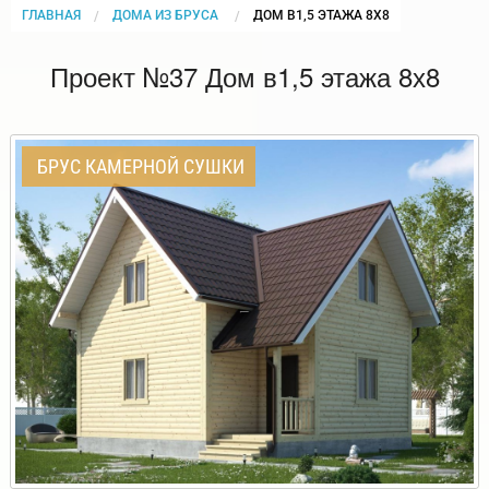
ГЛАВНАЯ
ДОМА ИЗ БРУСА
CURRENT:
ДОМ В1,5 ЭТАЖА 8Х8
Проект №37 Дом в1,5 этажа 8х8
БРУС КАМЕРНОЙ СУШКИ