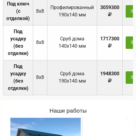
Под ключ
Профилированный
3059300
(с
8х8
За
190х140 мм
отделкой)
Под
усадку
Cруб дома
1717300
8х8
За
(без
140х140 мм
отделки)
Под
усадку
Cруб дома
1948300
8х8
За
(без
190х140 мм
отделки)
Наши работы