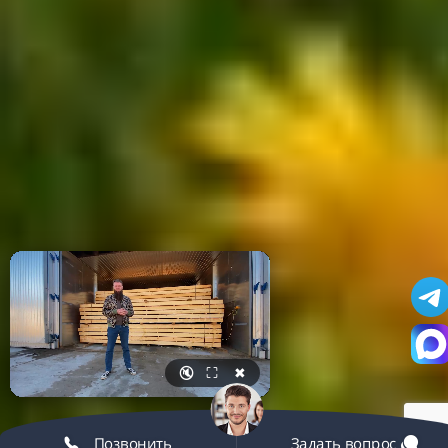
🔇
⛶
✖
Позвонить
Задать вопрос