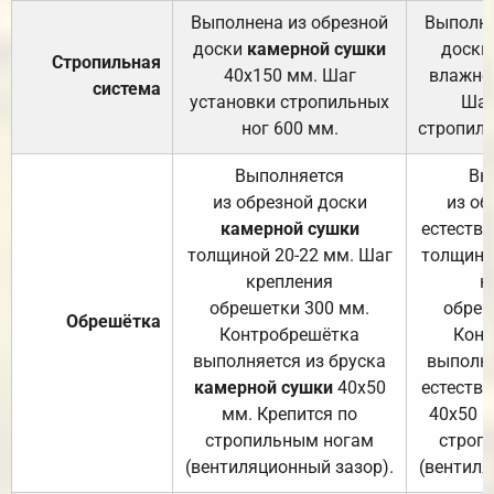
Выполнена из обрезной
Выполне
доски
камерной сушки
доски
Стропильная
40х150 мм. Шаг
влажно
система
установки стропильных
Шаг
ног 600 мм.
стропиль
Выполняется
Вы
из обрезной доски
из об
камерной сушки
естеств
толщиной 20-22 мм. Шаг
толщино
крепления
к
обрешетки 300 мм.
обреш
Обрешётка
Контробрешётка
Конт
выполняется из бруска
выполня
камерной сушки
40х50
естеств
мм. Крепится по
40х50 м
стропильным ногам
строп
(вентиляционный зазор).
(вентиля