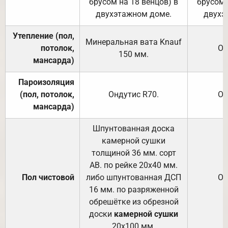
брусом на 18 венцов) в
брусом 
двухэтажном доме.
двухэ
Утепление (пол,
Минеральная вата
Knauf
потолок,
От
150
мм.
мансарда)
Пароизоляция
(пол, потолок,
Ондутис
R70
.
От
мансарда)
Шпунтованная доска
камерной сушки
толщиной 36 мм. сорт
АВ. по рейке 20х40 мм.
Пол чистовой
либо шпунтованная ДСП
От
16 мм. по разряженной
обрешётке из обрезной
доски
камерной сушки
20х100 мм.