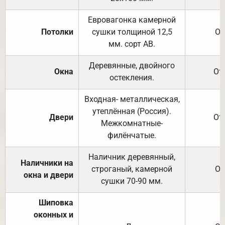
Евровагонка камерной
Потолки
сушки толщиной 12,5
От
мм. сорт АВ.
Деревянные, двойного
Окна
От
остекления.
Входная- металлическая,
утеплённая (Россия).
Двери
От
Межкомнатные-
филёнчатые.
Наличник деревянный,
Наличники на
строганый, камерной
От
окна и двери
сушки 70-90 мм.
Шиповка
оконных и