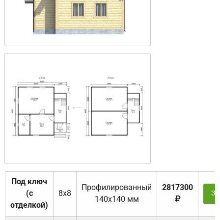
Под ключ
Профилированный
2817300
(с
8х8
За
140х140 мм
отделкой)