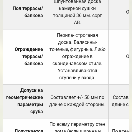
Шпунтованная доска
Пол террасы/
камерной сушки
От
балкона
толщиной 36 мм. сорт
АВ.
Перила- строганая
доска. Балясины-
Ограждение
точеные, фигурные. Либо
террасы/
ограждение в
От
балкона
скандинавском стиле.
Устанавливаются
ступени у входа.
Допуск на
геометрические
Составляет +/- 50 мм по
Составля
параметры
длине с каждой стороны.
длине с 
сруба
По всему периметру стен
Допускается
дома (если ширина и
По всему