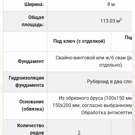
Ширина:
8 м
Общая
2
113.03 м
площадь:
Под 
Под ключ (с отделкой)
Свайно-винтовой или ж/б сваи (р
Фундамент
отдельно).
Гидроизоляция
Рубероид в два слоя
фундамента
Из обрезного бруса (100х150 мм.
Основание
150х200 мм. согласно выбранному с
(обвязка)
Обработка антисептик
Количество
рядов
2