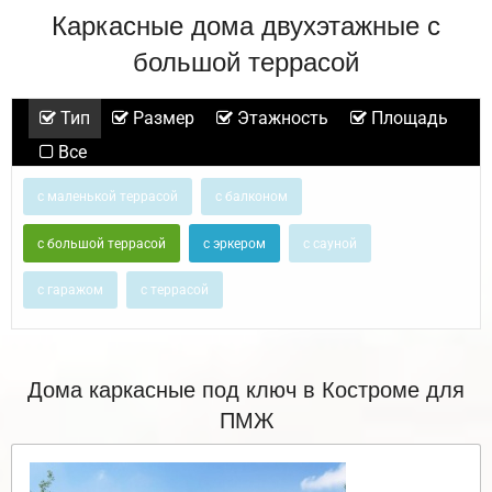
Каркасные дома двухэтажные с
большой террасой
Тип
Размер
Этажность
Площадь
Все
с маленькой террасой
с балконом
с большой террасой
с эркером
с сауной
с гаражом
с террасой
Дома каркасные под ключ в Костроме для
ПМЖ