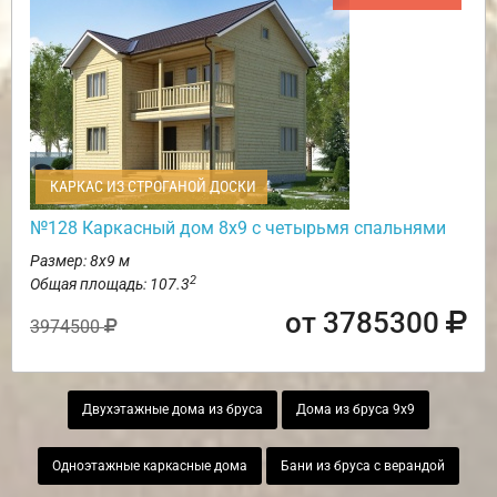
КАРКАС ИЗ СТРОГАНОЙ ДОСКИ
№128 Каркасный дом 8х9 с четырьмя спальнями
Размер: 8х9 м
2
Общая площадь: 107.3
от 3785300
3974500
Двухэтажные дома из бруса
Дома из бруса 9х9
Одноэтажные каркасные дома
Бани из бруса с верандой