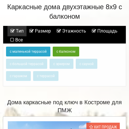
Каркасные дома двухэтажные 8х9 с
балконом
Тип
Размер
Этажность
Площадь
Все
с маленькой террасой
с балконом
с большой террасой
с эркером
с сауной
с гаражом
с террасой
Дома каркасные под ключ в Костроме для
ПМЖ
ХИТ ПРОДАЖ