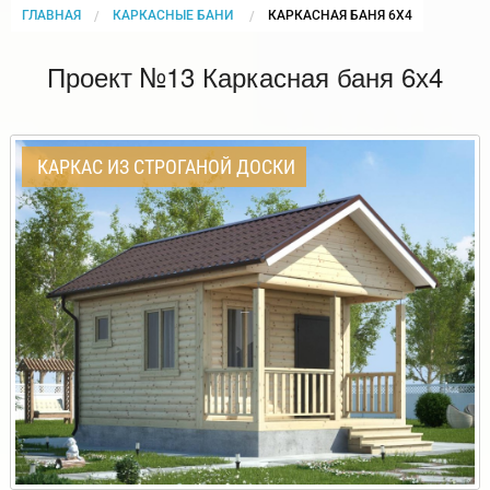
ГЛАВНАЯ
КАРКАСНЫЕ БАНИ
CURRENT:
КАРКАСНАЯ БАНЯ 6Х4
Проект №13 Каркасная баня 6х4
КАРКАС ИЗ СТРОГАНОЙ ДОСКИ