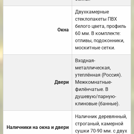
Двухкамерные
стеклопакеты ПВХ
белого цвета, профиль
Окна
60 мм. В комплекте:
отливы, подоконники,
москитные сетки.
Входная-
металлическая,
утеплённая (Россия).
Двери
Межкомнатные-
филёнчатые. В
душевую/парную-
клиновые (банные).
Наличник деревянный,
строганый, камерной
Наличники на окна и двери
сушки 70-90 мм. с двух