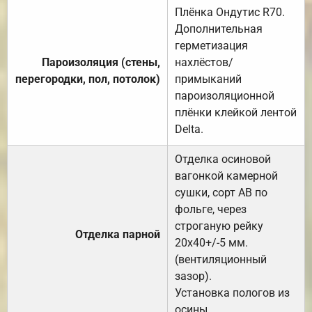
Плёнка Ондутис R70.
Дополнительная
герметизация
Пароизоляция (стены,
нахлёстов/
перегородки, пол, потолок)
примыканий
пароизоляционной
плёнки клейкой лентой
Delta.
Отделка осиновой
вагонкой камерной
сушки, сорт АВ по
фольге, через
строганую рейку
Отделка парной
20х40+/-5 мм.
(вентиляционный
зазор).
Установка пологов из
осины.