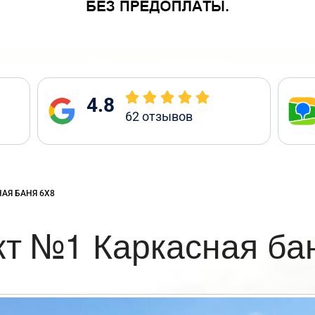
4.8
62
отзывов
:
АЯ БАНЯ 6Х8
т №1 Каркасная ба