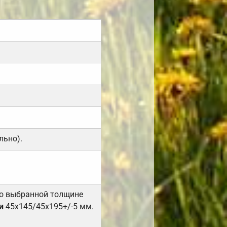
льно).
но выбранной толщине
и
45х145/45х195+/-5 мм.