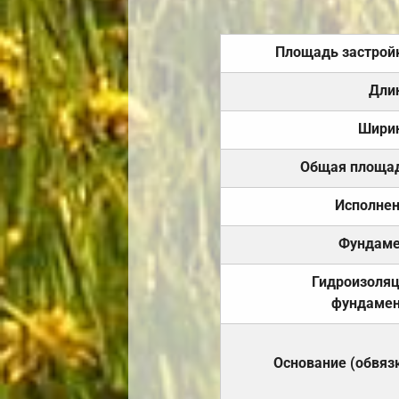
Площадь застрой
Дли
Шири
Общая площа
Исполне
Фундаме
Гидроизоля
фундамен
Основание (обвяз