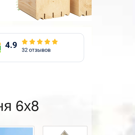
4.9
32
отзывов
ня 6х8