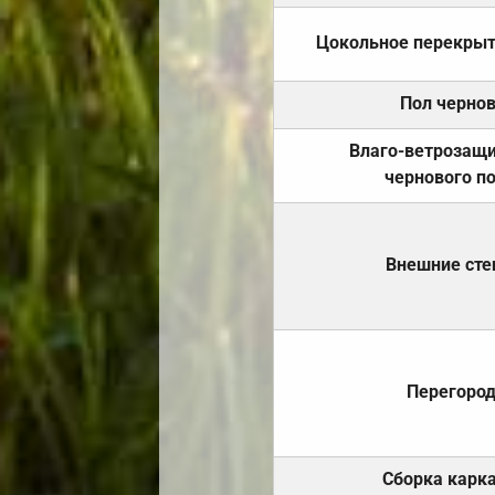
Цокольное перекры
Пол черно
Влаго-ветрозащ
чернового п
Внешние ст
Перегоро
Сборка карк