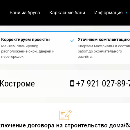
а
Бани из бруса
Каркасные бани
Информация
Корректируем проекты
Уточняем комплектацию
Меняем планировку,
Сверяем материалы и состав
расположение окон, дверей и
работ до окончательного
перегородок.
расчёта.
 Костроме
+7 921 027-89-