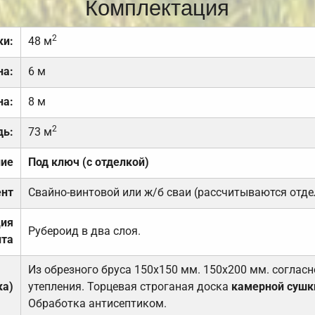
Комплектация
2
ки:
48 м
на:
6 м
на:
8 м
2
дь:
73 м
ние
Под ключ (с отделкой)
нт
Свайно-винтовой или ж/б сваи (рассчитываются отде
ция
Рубероид в два слоя.
та
Из обрезного бруса 150х150 мм. 150х200 мм. соглас
ка)
утепления. Торцевая строганая доска
камерной сушк
Обработка антисептиком.