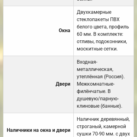
Двухкамерные
стеклопакеты ПВХ
белого цвета, профиль
Окна
60 мм. В комплекте:
отливы, подоконники,
москитные сетки.
Входная-
металлическая,
утеплённая (Россия).
Двери
Межкомнатные-
филёнчатые. В
душевую/парную-
клиновые (банные).
Наличник деревянный,
строганый, камерной
Наличники на окна и двери
сушки 70-90 мм. с двух