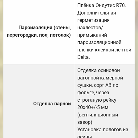
Плёнка Ондутис R70.
Дополнительная
герметизация
Пароизоляция (стены,
нахлёстов/
перегородки, пол, потолок)
примыканий
пароизоляционной
плёнки клейкой лентой
Delta.
Отделка осиновой
вагонкой камерной
сушки, сорт АВ по
фольге, через
строганую рейку
Отделка парной
20х40+/-5 мм.
(вентиляционный
зазор).
Установка пологов из
осины.