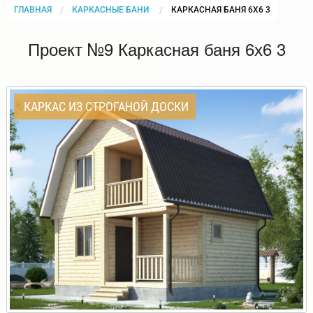
ГЛАВНАЯ
КАРКАСНЫЕ БАНИ
CURRENT:
КАРКАСНАЯ БАНЯ 6Х6 3
Проект №9 Каркасная баня 6х6 3
КАРКАС ИЗ СТРОГАНОЙ ДОСКИ