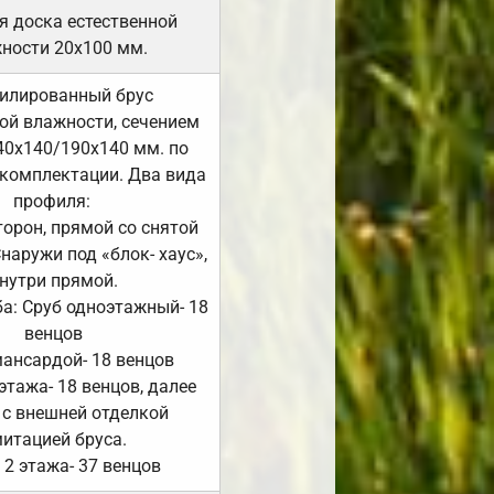
я доска естественной
ности 20х100 мм.
илированный брус
ой влажности, сечением
40х140/190х140 мм. по
комплектации. Два вида
профиля:
сторон, прямой со снятой
Снаружи под «блок- хаус»,
нутри прямой.
а: Сруб одноэтажный- 18
венцов
мансардой- 18 венцов
 этажа- 18 венцов, далее
 с внешней отделкой
итацией бруса.
 2 этажа- 37 венцов