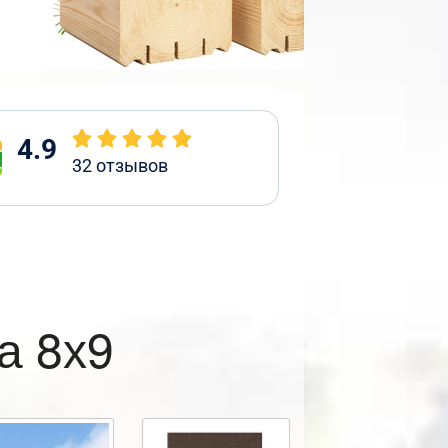
4.9
32
отзывов
а 8х9