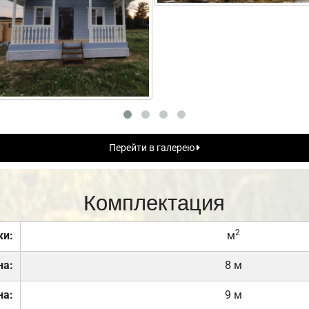
Перейти в галерею
Комплектация
2
ки:
м
на:
8 м
на:
9 м