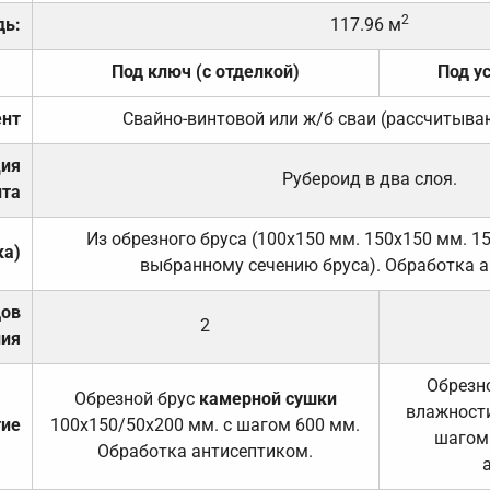
2
дь:
117.96 м
Под ключ (с отделкой)
Под у
нт
Свайно-винтовой или ж/б сваи (рассчитыва
ция
Рубероид в два слоя.
та
Из обрезного бруса (100х150 мм. 150х150 мм. 1
ка)
выбранному сечению бруса). Обработка а
дов
2
ния
Обрезно
Обрезной брус
камерной сушки
влажности
тие
100х150/50х200 мм. с шагом 600 мм.
шагом
Обработка антисептиком.