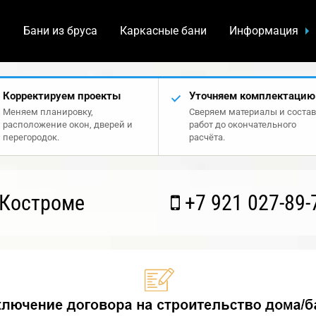
а
Бани из бруса
Каркасные бани
Информация
Корректируем проекты
Уточняем комплектацию
Меняем планировку,
Сверяем материалы и состав
расположение окон, дверей и
работ до окончательного
перегородок.
расчёта.
 Костроме
+7 921 027-89-