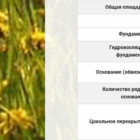
Общая площа
Фундаме
Гидроизоля
фундамен
Основание (обвяз
Количество ря
основа
Цокольное перекры