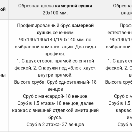
Обрезная доска
камерной сушки
Обрезна
вой
20х100 мм.
влаж
Профилированный брус
камерной
Проф
сушки
, сечением
естественн
90х140/140х140/190х140 мм. по
90х140/1
выбранной комплектации. Два вида
выбранной 
профиля:
1. С двух сторон, прямой со снятой
1. С двух 
фаской. 2. Снаружи под «блок- хаус»,
фаской. 2. 
ены
внутри прямой.
в
Высота сруба: Сруб одноэтажный- 18
Высота сруб
венцов
Сруб с мансардой- 18 венцов
Сруб с 
Сруб в 1,5 этажа- 18 венцов, далее
Сруб в 1,5
каркас с внешней отделкой имитацией
каркас
бруса.
им
Сруб в 2 этажа- 37 венцов
Сруб в