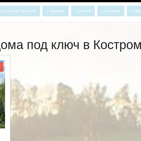
с большой террасой
с эркером
с сауной
с гаражом
с тер
ома под ключ в Костр
Ж