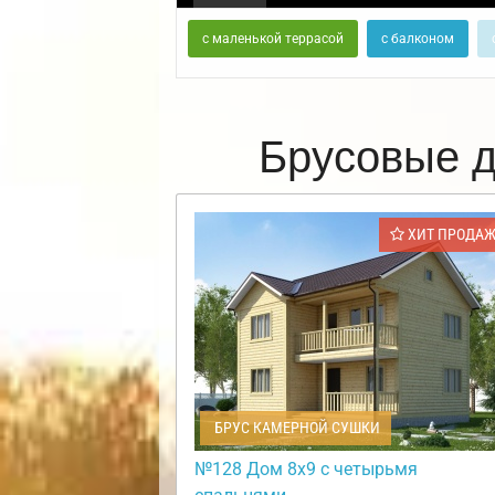
с маленькой террасой
с балконом
Брусовые д
ХИТ ПРОДА
БРУС КАМЕРНОЙ СУШКИ
№128 Дом 8х9 с четырьмя