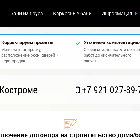
а
Бани из бруса
Каркасные бани
Информация
Корректируем проекты
Уточняем комплектацию
Меняем планировку,
Сверяем материалы и состав
расположение окон, дверей и
работ до окончательного
перегородок.
расчёта.
 Костроме
+7 921 027-89-