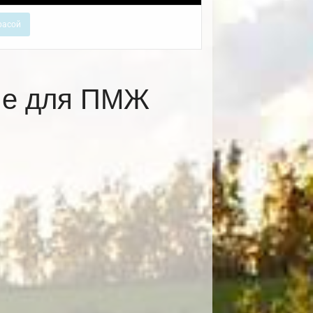
расой
оме для ПМЖ