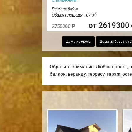
спальнями
Размер: 8х9 м
2
Общая площадь: 107.3
от 2619300
2750200
Дома из бруса
Дома из бруса с т
Обратите внимание! Любой проект, 
балкон, веранду, террасу, гараж, ост