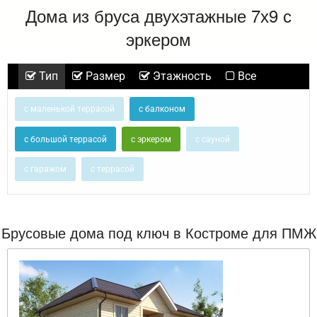
Дома из бруса двухэтажные 7х9 с
эркером
Тип
Размер
Этажность
Все
с маленькой террасой
с балконом
с большой террасой
с эркером
с сауной
с гаражом
с террасой
Брусовые дома под ключ в Костроме для ПМЖ